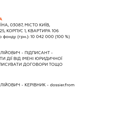
А
ЇНА, 03087, МІСТО КИЇВ,
5, КОРПУС 1, КВАРТИРА 106
о фонду (грн.):
10 042 000
(100 %)
ОЛІЙОВИЧ
-
ПІДПИСАНТ
-
И ДІЇ ВІД ІМЕНІ ЮРИДИЧНОЇ
ІДПИСУВАТИ ДОГОВОРИ ТОЩО
ОЛІЙОВИЧ
-
КЕРІВНИК
- dossier.from