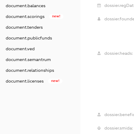
dossier.regDat
document.balances
document.scorings
new!
dossier.found
document.tenders
document.publicfunds
document.ved
dossier.heads:
document.semantrum
document.relationships
document.licenses
new!
dossier.benefic
dossier.smida: