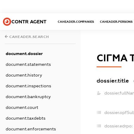
CONTR AGENT
CAHEADER.COMPANIES
CAHEADER.PERSONS
CAHEADER.SEARCH
document.dossier
СІГМА 
document.statements
document.history
dossier.title
document.inspections
dossier.fullNa
document.bankruptcy
document.court
dossier.opfSu
document.taxdebts
dossier.edrpo:
document.enforcements