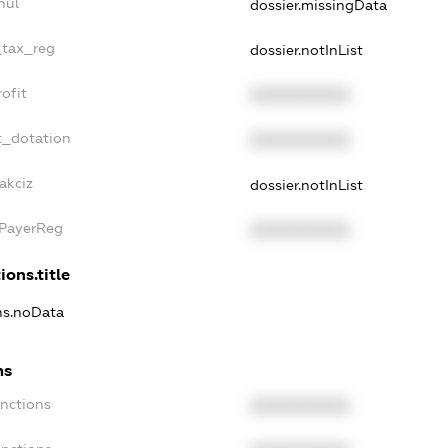
nul
dossier.missingData
_tax_reg
dossier.notInList
ofit
XXXXXXXXXX
t_dotation
XXXXXXXXXX
akciz
dossier.notInList
xPayerReg
XXXXXXXXXX
ions.title
ons.noData
ns
anctions
XXXXXXXXXX