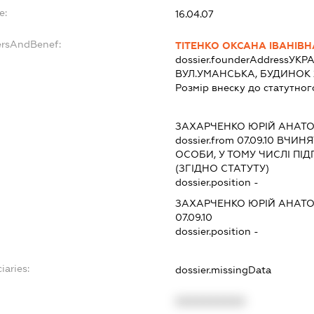
e:
16.04.07
ersAndBenef:
ТІТЕНКО ОКСАНА ІВАНІВН
dossier.founderAddress
УКРА
ВУЛ.УМАНСЬКА, БУДИНОК 2
Розмір внеску до статутног
ЗАХАРЧЕНКО ЮРІЙ АНАТ
dossier.from 07.09.10
ВЧИНЯТ
ОСОБИ, У ТОМУ ЧИСЛІ П
(ЗГІДНО СТАТУТУ)
dossier.position -
ЗАХАРЧЕНКО ЮРІЙ АНАТ
07.09.10
dossier.position -
iaries:
dossier.missingData
XXXXXXXXXX