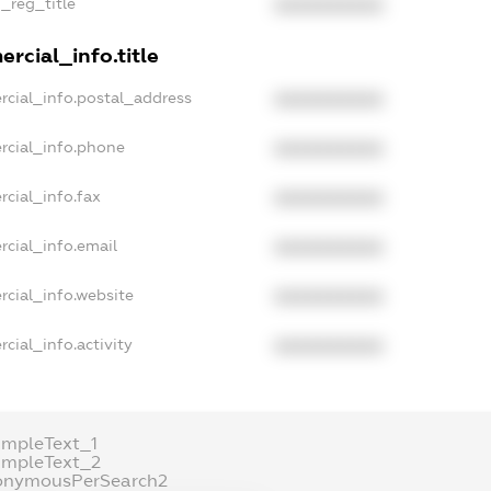
n_reg_title
XXXXXXXXXX
rcial_info.title
rcial_info.postal_address
XXXXXXXXXX
rcial_info.phone
XXXXXXXXXX
rcial_info.fax
XXXXXXXXXX
rcial_info.email
XXXXXXXXXX
rcial_info.website
XXXXXXXXXX
cial_info.activity
XXXXXXXXXX
ampleText_1
ampleText_2
onymousPerSearch2