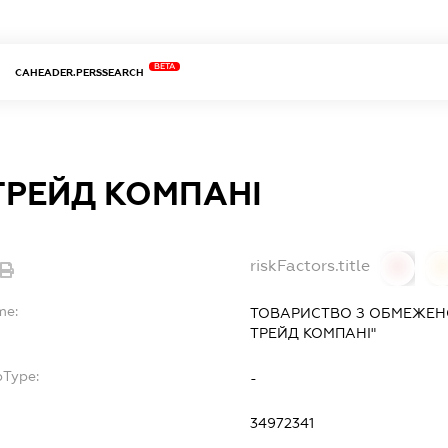
BETA
CAHEADER.PERSSEARCH
ТРЕЙД КОМПАНІ
riskFactors.title
0
0
me:
ТОВАРИСТВО З ОБМЕЖЕНО
ТРЕЙД КОМПАНІ"
bType:
-
34972341