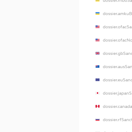
dossier.rnboS
dossier.amkuB
dossier.ofacS
dossier.ofacN
dossier.gbSan
dossier.ausSa
dossier.euSan
dossier.japan
dossier.canad
dossier.rfSanc