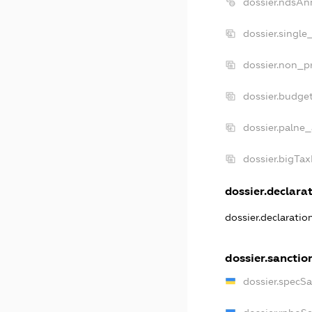
dossier.ndsAn
dossier.single
dossier.non_pr
dossier.budge
dossier.palne_
dossier.bigTa
dossier.declarat
dossier.declarati
dossier.sanctio
dossier.specS