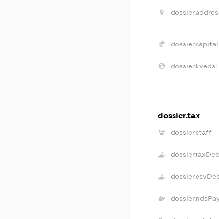
dossier.addres
dossier.capital
dossier.kveds:
dossier.tax
dossier.staff
dossier.taxDeb
dossier.esvDe
dossier.ndsPa