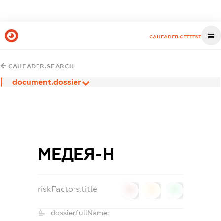
CAHEADER.GETTEST
CAHEADER.SEARCH
document.dossier
МЕДЕЯ-Н
riskFactors.title
0
0
0
dossier.fullName: