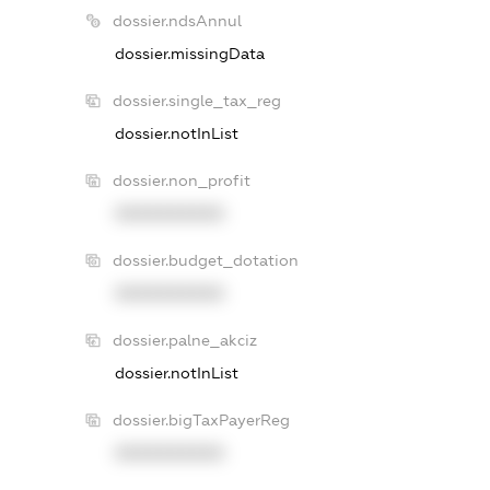
dossier.ndsAnnul
dossier.missingData
dossier.single_tax_reg
dossier.notInList
dossier.non_profit
XXXXXXXXXX
dossier.budget_dotation
XXXXXXXXXX
dossier.palne_akciz
dossier.notInList
dossier.bigTaxPayerReg
XXXXXXXXXX