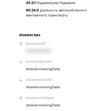
45.21.1
будівництво будівель
60.24.0
діяльність автомобільного
вантажного транспорту
dossier.tax
dossier.staff
XXXXXXXXXX
dossier.taxDebt
dossier.missingData
dossier.esvDebt
dossier.missingData
dossier.ndsPayer
dossier.missingData