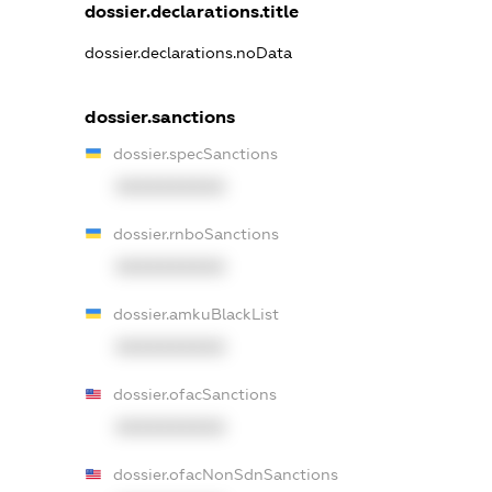
dossier.declarations.title
dossier.declarations.noData
dossier.sanctions
dossier.specSanctions
XXXXXXXXXX
dossier.rnboSanctions
XXXXXXXXXX
dossier.amkuBlackList
XXXXXXXXXX
dossier.ofacSanctions
XXXXXXXXXX
dossier.ofacNonSdnSanctions