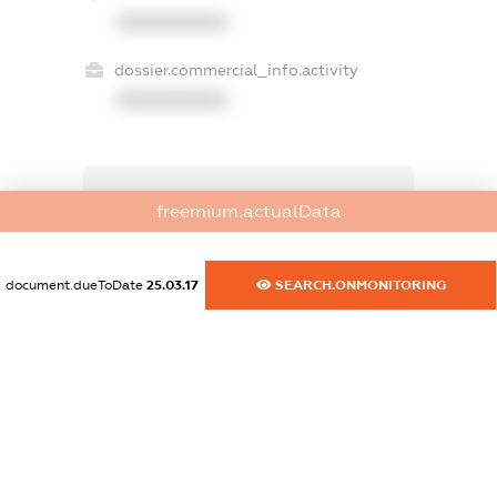
XXXXXXXXXX
dossier.commercial_info.activity
XXXXXXXXXX
freemium.exampleText_1
freemium.actualData
freemium.exampleText_2
freemium.anonymousPerSearch2
FREEMIUM.DETAILS
document.dueToDate
25.03.17
SEARCH.ONMONITORING
FREEMIUM.REGISTER