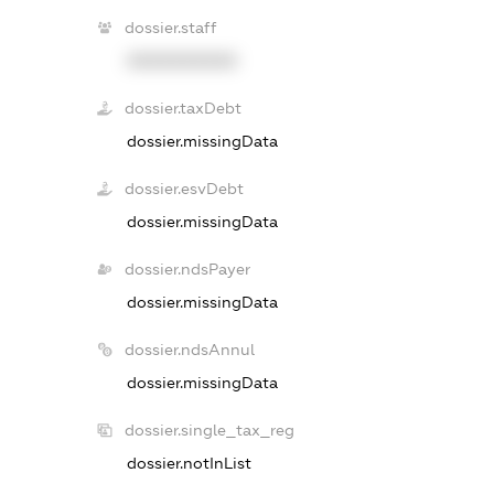
dossier.staff
XXXXXXXXXX
dossier.taxDebt
dossier.missingData
dossier.esvDebt
dossier.missingData
dossier.ndsPayer
dossier.missingData
dossier.ndsAnnul
dossier.missingData
dossier.single_tax_reg
dossier.notInList