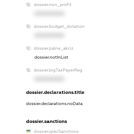
dossier.non_profit
XXXXXXXXXX
dossier.budget_dotation
XXXXXXXXXX
dossier.palne_akciz
dossier.notInList
dossier.bigTaxPayerReg
XXXXXXXXXX
dossier.declarations.title
dossier.declarations.noData
dossier.sanctions
dossier.specSanctions