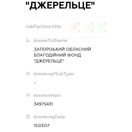
"ДЖЕРЕЛЬЦЕ"
riskFactors.title
0
0
0
dossier.fullName:
ЗАПОРІЗЬКИЙ ОБЛАСНИЙ
БЛАГОДІЙНИЙ ФОНД
"ДЖЕРЕЛЬЦЕ"
dossier.opfSubType:
-
dossier.edrpo:
34975431
dossier.regDate:
15.03.07