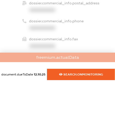
dossier.commercial_info.postal_address
XXXXXXXXXX
dossier.commercial_info.phone
XXXXXXXXXX
dossier.commercial_info.fax
XXXXXXXXXX
dossier.commercial_info.email
freemium.actualData
XXXXXXXXXX
document.dueToDate
12.10.25
SEARCH.ONMONITORING
dossier.commercial_info.website
XXXXXXXXXX
dossier.commercial_info.activity
XXXXXXXXXX