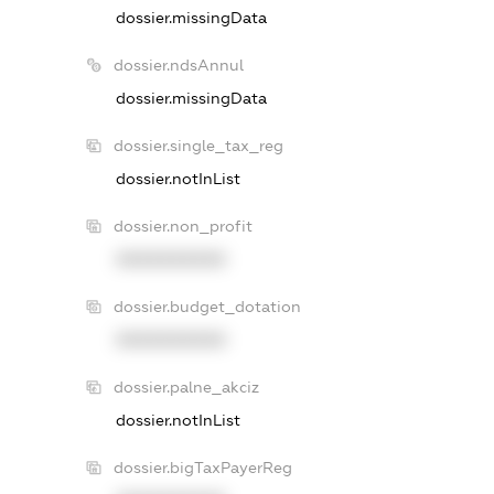
dossier.missingData
dossier.ndsAnnul
dossier.missingData
dossier.single_tax_reg
dossier.notInList
dossier.non_profit
XXXXXXXXXX
dossier.budget_dotation
XXXXXXXXXX
dossier.palne_akciz
dossier.notInList
dossier.bigTaxPayerReg