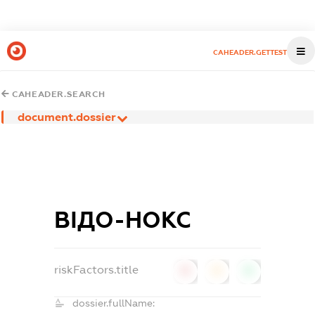
CAHEADER.GETTEST
CAHEADER.SEARCH
document.dossier
ВІДО-НОКС
riskFactors.title
0
0
0
dossier.fullName: