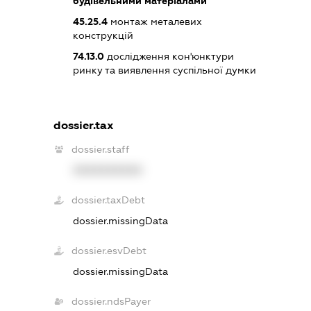
будівельними матеріалами
45.25.4
монтаж металевих
конструкцій
74.13.0
дослідження кон'юнктури
ринку та виявлення суспільної думки
dossier.tax
dossier.staff
XXXXXXXXXX
dossier.taxDebt
dossier.missingData
dossier.esvDebt
dossier.missingData
dossier.ndsPayer