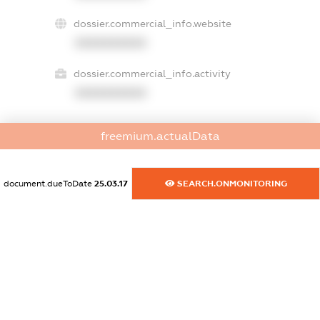
dossier.commercial_info.website
XXXXXXXXXX
dossier.commercial_info.activity
XXXXXXXXXX
freemium.actualData
freemium.exampleText_1
freemium.exampleText_2
freemium.anonymousPerSearch2
document.dueToDate
25.03.17
SEARCH.ONMONITORING
FREEMIUM.DETAILS
FREEMIUM.REGISTER