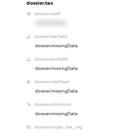
dossier.tax
dossier.staff
XXXXXXXXXX
dossier.taxDebt
dossier.missingData
dossier.esvDebt
dossier.missingData
dossier.ndsPayer
dossier.missingData
dossier.ndsAnnul
dossier.missingData
dossier.single_tax_reg