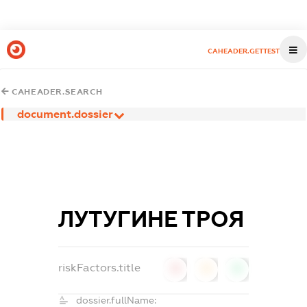
CAHEADER.GETTEST
CAHEADER.SEARCH
document.dossier
ЛУТУГИНЕ ТРОЯ
riskFactors.title
0
0
0
dossier.fullName: