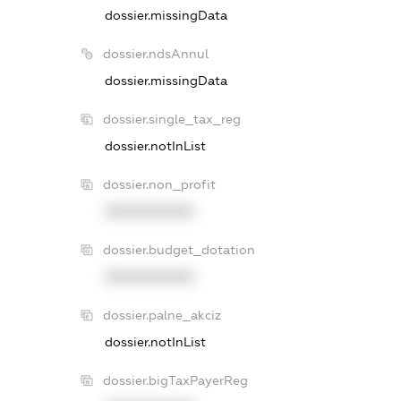
dossier.missingData
dossier.ndsAnnul
dossier.missingData
dossier.single_tax_reg
dossier.notInList
dossier.non_profit
XXXXXXXXXX
dossier.budget_dotation
XXXXXXXXXX
dossier.palne_akciz
dossier.notInList
dossier.bigTaxPayerReg