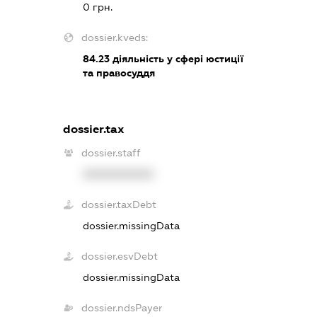
0 грн.
dossier.kveds:
84.23
діяльність у сфері юстиції
та правосуддя
dossier.tax
dossier.staff
XXXXXXXXXX
dossier.taxDebt
dossier.missingData
dossier.esvDebt
dossier.missingData
dossier.ndsPayer