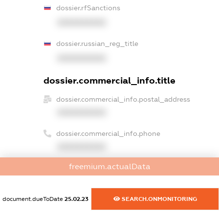
dossier.rfSanctions
XXXXXXXXXX
dossier.russian_reg_title
XXXXXXXXXX
dossier.commercial_info.title
dossier.commercial_info.postal_address
XXXXXXXXXX
dossier.commercial_info.phone
XXXXXXXXXX
freemium.actualData
dossier.commercial_info.fax
XXXXXXXXXX
document.dueToDate
25.02.23
SEARCH.ONMONITORING
dossier.commercial_info.email
XXXXXXXXXX