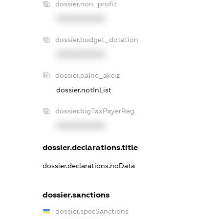
dossier.non_profit
XXXXXXXXXX
dossier.budget_dotation
XXXXXXXXXX
dossier.palne_akciz
dossier.notInList
dossier.bigTaxPayerReg
XXXXXXXXXX
dossier.declarations.title
dossier.declarations.noData
dossier.sanctions
dossier.specSanctions