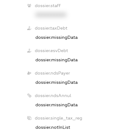
dossier.staff
XXXXXXXXXX
dossier.taxDebt
dossier.missingData
dossier.esvDebt
dossier.missingData
dossier.ndsPayer
dossier.missingData
dossier.ndsAnnul
dossier.missingData
dossier.single_tax_reg
dossier.notInList