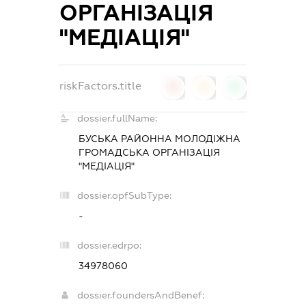
ОРГАНІЗАЦІЯ
"МЕДІАЦІЯ"
riskFactors.title
0
0
0
dossier.fullName:
БУСЬКА РАЙОННА МОЛОДІЖНА
ГРОМАДСЬКА ОРГАНІЗАЦІЯ
"МЕДІАЦІЯ"
dossier.opfSubType:
-
dossier.edrpo:
34978060
dossier.foundersAndBenef: