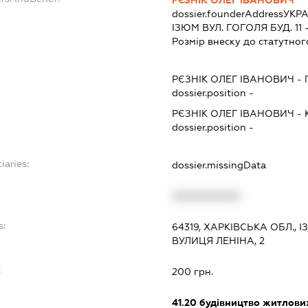
РЄЗНІК ОЛЕГ ІВАНОВИЧ
dossier.founderAddress
УКРА
ІЗЮМ ВУЛ. ГОГОЛЯ БУД. 11 -
Розмір внеску до статутног
РЄЗНІК ОЛЕГ ІВАНОВИЧ
-
dossier.position -
РЄЗНІК ОЛЕГ ІВАНОВИЧ
-
dossier.position -
iaries:
dossier.missingData
XXXXXXXXXX
s:
64319, ХАРКІВСЬКА ОБЛ., 
ВУЛИЦЯ ЛЕНІНА, 2
:
200 грн.
41.20
будівництво житлових