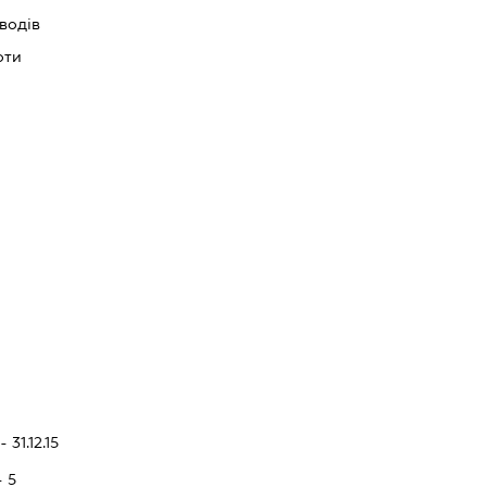
водів
оти
 31.12.15
- 5