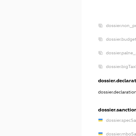
dossier.non_pr
dossier.budge
dossier.palne_
dossier.bigTa
dossier.declarat
dossier.declarati
dossier.sanctio
dossier.specS
dossier.rnboS