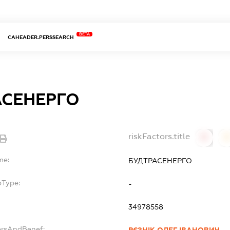
BETA
CAHEADER.PERSSEARCH
АСЕНЕРГО
riskFactors.title
0
0
me:
БУДТРАСЕНЕРГО
bType:
-
34978558
ersAndBenef: