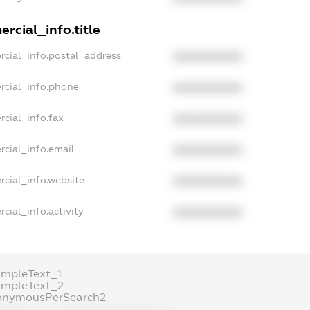
rcial_info.title
rcial_info.postal_address
XXXXXXXXXX
rcial_info.phone
XXXXXXXXXX
rcial_info.fax
XXXXXXXXXX
rcial_info.email
XXXXXXXXXX
rcial_info.website
XXXXXXXXXX
cial_info.activity
XXXXXXXXXX
ampleText_1
ampleText_2
onymousPerSearch2