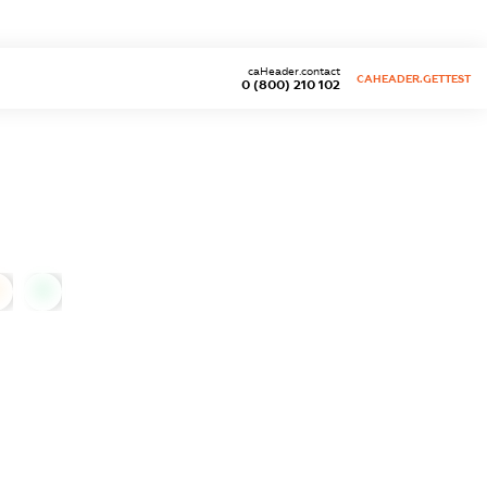
caHeader.contact
CAHEADER.GETTEST
0 (800) 210 102
0