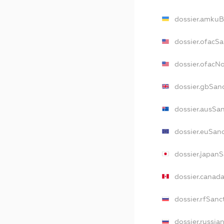
dossier.amkuB
dossier.ofacS
dossier.ofac
dossier.gbSan
dossier.ausSa
dossier.euSan
dossier.japan
dossier.canad
dossier.rfSanc
dossier.russia