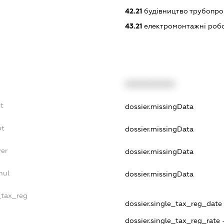
42.21
будівництво трубопро
43.21
електромонтажні роб
XXXXXXXXXX
bt
dossier.missingData
bt
dossier.missingData
yer
dossier.missingData
nul
dossier.missingData
_tax_reg
dossier.single_tax_reg_date -
dossier.single_tax_reg_rate 