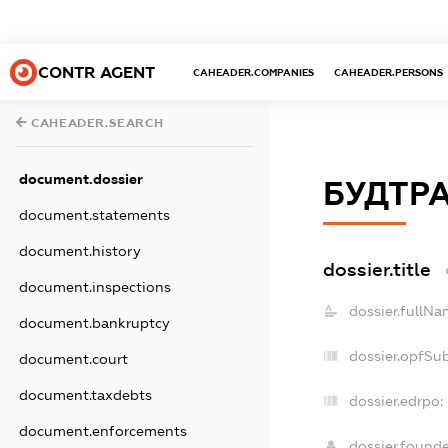
CONTR AGENT
CAHEADER.COMPANIES
CAHEADER.PERSONS
CAHEADER.SEARCH
document.dossier
БУДТР
document.statements
document.history
dossier.title
document.inspections
dossier.fullNa
document.bankruptcy
dossier.opfSu
document.court
document.taxdebts
dossier.edrpo:
document.enforcements
dossier.found