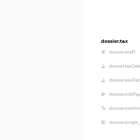
dossier.tax
dossier.staff
dossier.taxDe
dossier.esvDe
dossier.ndsPa
dossier.ndsAn
dossier.single