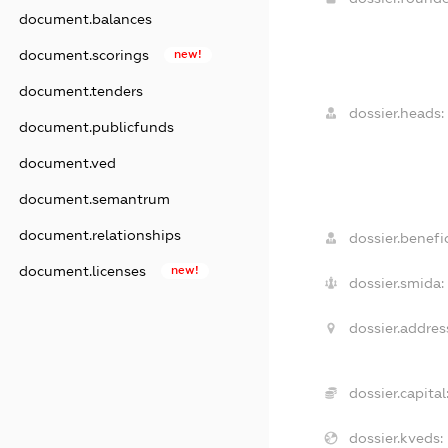
document.balances
document.scorings
new!
document.tenders
dossier.heads:
document.publicfunds
document.ved
document.semantrum
document.relationships
dossier.benefic
document.licenses
new!
dossier.smida:
dossier.addres
dossier.capital
dossier.kveds: