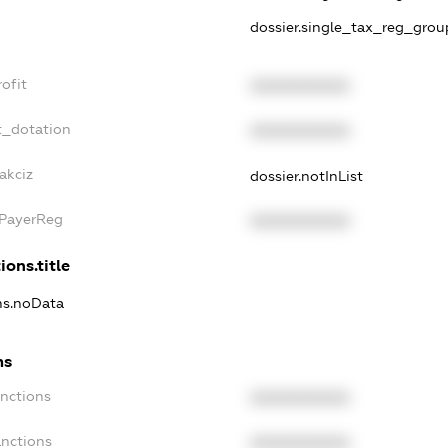
dossier.single_tax_reg_grou
ofit
XXXXXXXXXX
t_dotation
XXXXXXXXXX
akciz
dossier.notInList
xPayerReg
XXXXXXXXXX
ions.title
ons.noData
ns
anctions
XXXXXXXXXX
anctions
XXXXXXXXXX