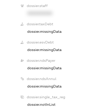
dossier.staff
XXXXXXXXXX
dossier.taxDebt
dossier.missingData
dossier.esvDebt
dossier.missingData
dossier.ndsPayer
dossier.missingData
dossier.ndsAnnul
dossier.missingData
dossier.single_tax_reg
dossier.notInList