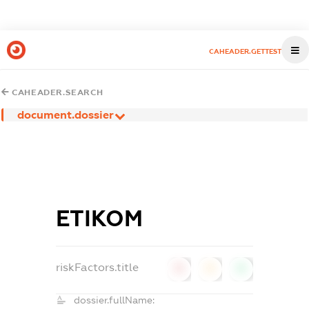
CAHEADER.GETTEST
CAHEADER.SEARCH
document.dossier
ЕТІКОМ
riskFactors.title
0
0
0
dossier.fullName: