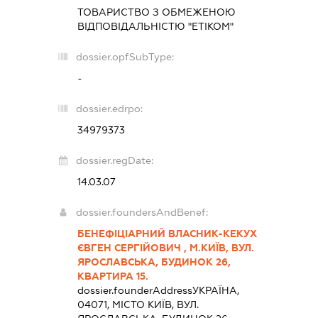
ТОВАРИСТВО З ОБМЕЖЕНОЮ
ВІДПОВІДАЛЬНІСТЮ "ЕТІКОМ"
dossier.opfSubType:
-
dossier.edrpo:
34979373
dossier.regDate:
14.03.07
dossier.foundersAndBenef:
БЕНЕФІЦІАРНИЙ ВЛАСНИК-КЕКУХ
ЄВГЕН СЕРГІЙОВИЧ , М.КИЇВ, ВУЛ.
ЯРОСЛАВСЬКА, БУДИНОК 26,
КВАРТИРА 15.
dossier.founderAddress
УКРАЇНА,
04071, МІСТО КИЇВ, ВУЛ.