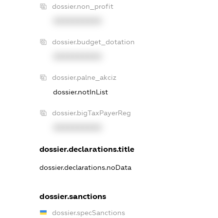
dossier.non_profit
XXXXXXXXXX
dossier.budget_dotation
XXXXXXXXXX
dossier.palne_akciz
dossier.notInList
dossier.bigTaxPayerReg
XXXXXXXXXX
dossier.declarations.title
dossier.declarations.noData
dossier.sanctions
dossier.specSanctions