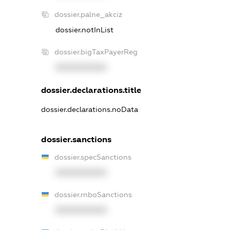
dossier.palne_akciz
dossier.notInList
dossier.bigTaxPayerReg
XXXXXXXXXX
dossier.declarations.title
dossier.declarations.noData
dossier.sanctions
dossier.specSanctions
XXXXXXXXXX
dossier.rnboSanctions
XXXXXXXXXX