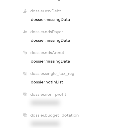
dossier.esvDebt
dossier.missingData
dossier.ndsPayer
dossier.missingData
dossier.ndsAnnul
dossier.missingData
dossier.single_tax_reg
dossier.notInList
dossier.non_profit
XXXXXXXXXX
dossier.budget_dotation
XXXXXXXXXX