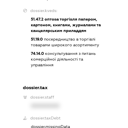
dossier.kveds:
51.47.2
оптова торгівля папером,
картоном, книгами, журналами та
канцелярським приладдям
51.19.0
посередництво в торгівлі
товарами широкого асортименту
74.14.0
консультування з питань
комерційної діяльності та
управління
dossier.tax
dossier.staff
XXXXXXXXXX
dossier.taxDebt
dossier.missingData