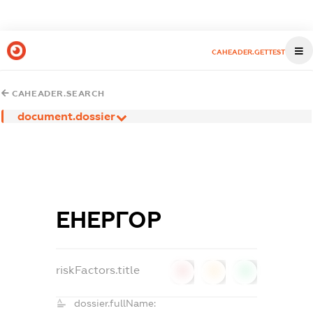
CAHEADER.GETTEST
CAHEADER.SEARCH
document.dossier
ЕНЕРГОР
riskFactors.title
0
0
0
dossier.fullName: