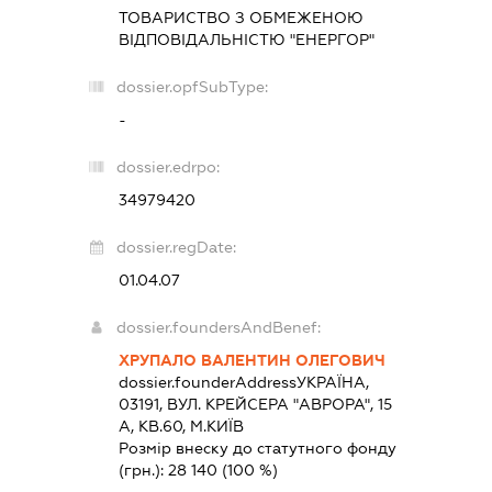
ТОВАРИСТВО З ОБМЕЖЕНОЮ
ВІДПОВІДАЛЬНІСТЮ "ЕНЕРГОР"
dossier.opfSubType:
-
dossier.edrpo:
34979420
dossier.regDate:
01.04.07
dossier.foundersAndBenef:
ХРУПАЛО ВАЛЕНТИН ОЛЕГОВИЧ
dossier.founderAddress
УКРАЇНА,
03191, ВУЛ. КРЕЙСЕРА "АВРОРА", 15
А, КВ.60, М.КИЇВ
Розмір внеску до статутного фонду
(грн.):
28 140
(100 %)