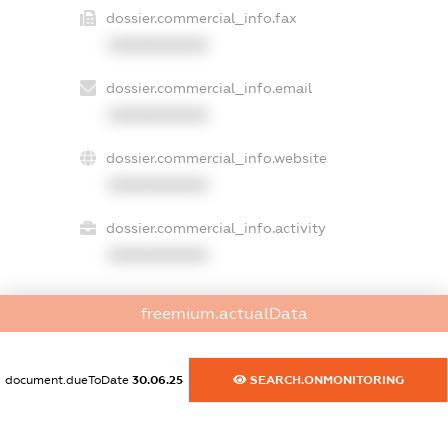
dossier.commercial_info.fax
XXXXXXXXXX
dossier.commercial_info.email
XXXXXXXXXX
dossier.commercial_info.website
XXXXXXXXXX
dossier.commercial_info.activity
XXXXXXXXXX
freemium.actualData
freemium.exampleText_1
freemium.exampleText_2
freemium.anonymousPerSearch2
document.dueToDate
30.06.25
SEARCH.ONMONITORING
FREEMIUM.DETAILS
FREEMIUM.REGISTER