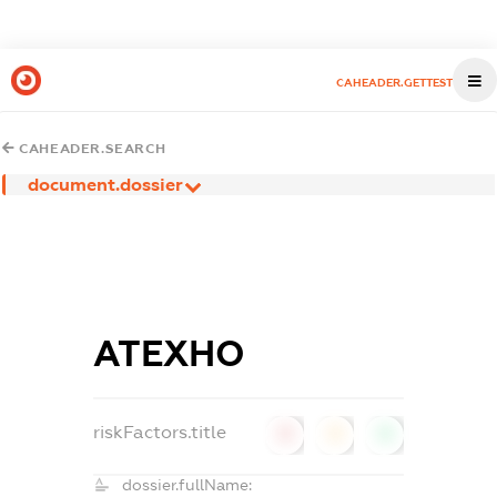
CAHEADER.GETTEST
CAHEADER.SEARCH
document.dossier
АТЕХНО
riskFactors.title
0
0
0
dossier.fullName: