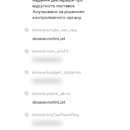
вiдсутнiсть поставок
Анульовано за рiшенням
контролюючого органу.
dossier.single_tax_reg
dossier.notInList
dossier.non_profit
XXXXXXXXXX
dossier.budget_dotation
XXXXXXXXXX
dossier.palne_akciz
dossier.notInList
dossier.bigTaxPayerReg
XXXXXXXXXX