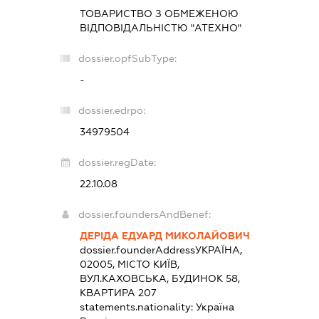
ТОВАРИСТВО З ОБМЕЖЕНОЮ
ВІДПОВІДАЛЬНІСТЮ "АТЕХНО"
dossier.opfSubType:
-
dossier.edrpo:
34979504
dossier.regDate:
22.10.08
dossier.foundersAndBenef:
ДЕРІДА ЕДУАРД МИКОЛАЙОВИЧ
dossier.founderAddress
УКРАЇНА,
02005, МІСТО КИЇВ,
ВУЛ.КАХОВСЬКА, БУДИНОК 58,
КВАРТИРА 207
statements.nationality:
Україна