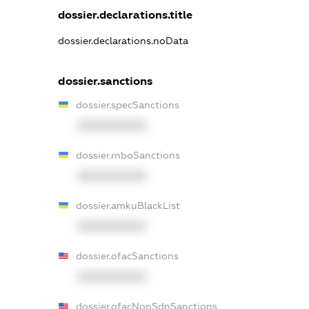
dossier.declarations.title
dossier.declarations.noData
dossier.sanctions
dossier.specSanctions
XXXXXXXXXX
dossier.rnboSanctions
XXXXXXXXXX
dossier.amkuBlackList
XXXXXXXXXX
dossier.ofacSanctions
XXXXXXXXXX
dossier.ofacNonSdnSanctions