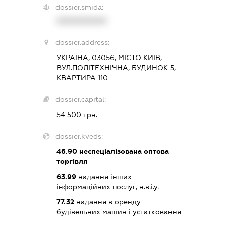
dossier.smida:
XXXXXXXXXX
dossier.address:
УКРАЇНА, 03056, МІСТО КИЇВ,
ВУЛ.ПОЛІТЕХНІЧНА, БУДИНОК 5,
КВАРТИРА 110
dossier.capital:
54 500 грн.
dossier.kveds:
46.90
неспеціалізована оптова
торгівля
63.99
надання інших
інформаційних послуг, н.в.і.у.
77.32
надання в оренду
будівельних машин і устатковання