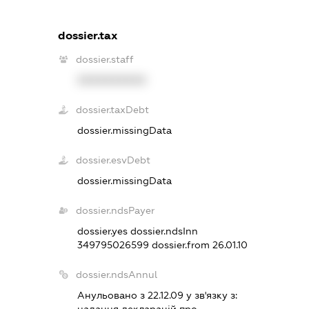
dossier.tax
dossier.staff
XXXXXXXXXX
dossier.taxDebt
dossier.missingData
dossier.esvDebt
dossier.missingData
dossier.ndsPayer
dossier.yes
dossier.ndsInn
349795026599
dossier.from 26.01.10
dossier.ndsAnnul
Анульовано з 22.12.09 у зв'язку з:
надання декларацiй про