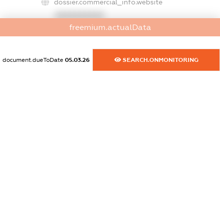
dossier.commercial_info.website
XXXXXXXXXX
freemium.actualData
dossier.commercial_info.activity
XXXXXXXXXX
document.dueToDate
05.03.26
SEARCH.ONMONITORING
freemium.exampleText_1
freemium.exampleText_2
freemium.anonymousPerSearch2
FREEMIUM.DETAILS
FREEMIUM.REGISTER