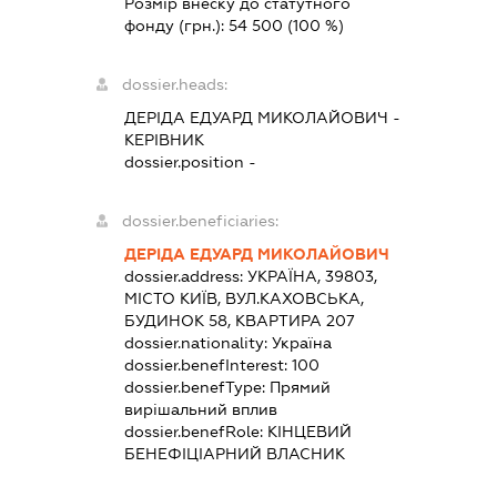
Розмір внеску до статутного
фонду (грн.):
54 500
(100 %)
dossier.heads:
ДЕРІДА ЕДУАРД МИКОЛАЙОВИЧ
-
КЕРІВНИК
dossier.position -
dossier.beneficiaries:
ДЕРІДА ЕДУАРД МИКОЛАЙОВИЧ
dossier.address:
УКРАЇНА, 39803,
МІСТО КИЇВ, ВУЛ.КАХОВСЬКА,
БУДИНОК 58, КВАРТИРА 207
dossier.nationality:
Україна
dossier.benefInterest:
100
dossier.benefType:
Прямий
вирішальний вплив
dossier.benefRole:
КІНЦЕВИЙ
БЕНЕФІЦІАРНИЙ ВЛАСНИК