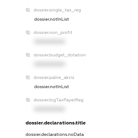
dossier.single_tax_reg
dossier.notInList
dossier.non_profit
XXXXXXXXXX
dossier.budget_dotation
XXXXXXXXXX
dossier.palne_akciz
dossier.notInList
dossier.bigTaxPayerReg
XXXXXXXXXX
dossier.declarations.title
dossier.declarations.noData