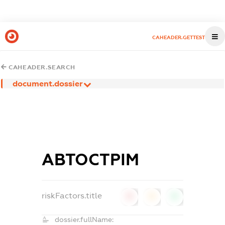
CAHEADER.GETTEST
CAHEADER.SEARCH
document.dossier
АВТОСТРІМ
riskFactors.title
0
0
0
dossier.fullName: