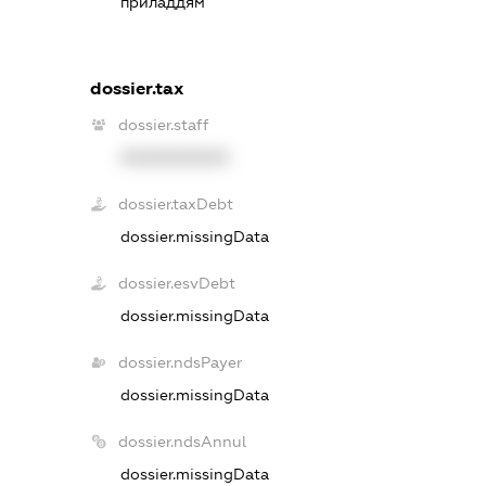
приладдям
dossier.tax
dossier.staff
XXXXXXXXXX
dossier.taxDebt
dossier.missingData
dossier.esvDebt
dossier.missingData
dossier.ndsPayer
dossier.missingData
dossier.ndsAnnul
dossier.missingData