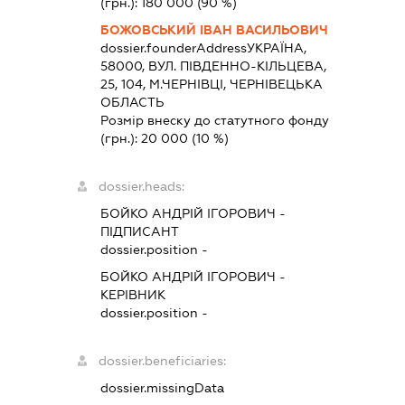
(грн.):
180 000
(90 %)
БОЖОВСЬКИЙ ІВАН ВАСИЛЬОВИЧ
dossier.founderAddress
УКРАЇНА,
58000, ВУЛ. ПІВДЕННО-КІЛЬЦЕВА,
25, 104, М.ЧЕРНІВЦІ, ЧЕРНІВЕЦЬКА
ОБЛАСТЬ
Розмір внеску до статутного фонду
(грн.):
20 000
(10 %)
dossier.heads:
БОЙКО АНДРІЙ ІГОРОВИЧ
-
ПІДПИСАНТ
dossier.position -
БОЙКО АНДРІЙ ІГОРОВИЧ
-
КЕРІВНИК
dossier.position -
dossier.beneficiaries:
dossier.missingData