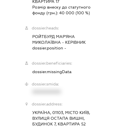
КВАРТИРА 17
Розмір внеску до статутного
фонду (грн.):
40 000
(100 %)
dossier.heads:
РОЙТБУРД МАР'ЯНА
МИКОЛАЇВНА
-
КЕРІВНИК
dossier.position -
dossier.beneficiaries:
dossier.missingData
dossier.smida:
XXXXXXXXXX
dossier.address:
УКРАЇНА, 01103, МІСТО КИЇВ,
ВУЛИЦЯ ОСТАПА ВИШНІ,
БУДИНОК 7, КВАРТИРА 52