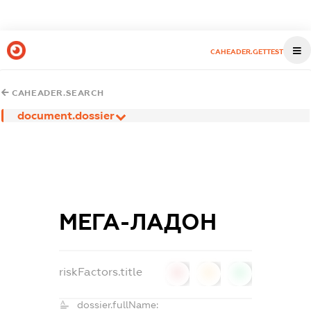
CAHEADER.GETTEST
CAHEADER.SEARCH
document.dossier
МЕГА-ЛАДОН
riskFactors.title
0
0
0
dossier.fullName: