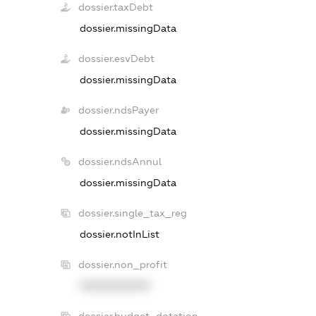
dossier.taxDebt
dossier.missingData
dossier.esvDebt
dossier.missingData
dossier.ndsPayer
dossier.missingData
dossier.ndsAnnul
dossier.missingData
dossier.single_tax_reg
dossier.notInList
dossier.non_profit
XXXXXXXXXX