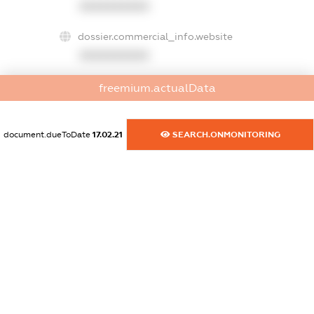
XXXXXXXXXX
dossier.commercial_info.website
XXXXXXXXXX
dossier.commercial_info.activity
freemium.actualData
XXXXXXXXXX
document.dueToDate
17.02.21
SEARCH.ONMONITORING
freemium.exampleText_1
freemium.exampleText_2
freemium.anonymousPerSearch2
FREEMIUM.DETAILS
FREEMIUM.REGISTER