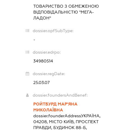
ТОВАРИСТВО З ОБМЕЖЕНОЮ
ВІДПОВІДАЛЬНІСТЮ "МЕГА-
ЛАДОН"
dossier.opfSubType:
-
dossier.edrpo:
34980514
dossier.regDate:
25.03.07
dossier.foundersAndBenef:
РОЙТБУРД МАР'ЯНА
МИКОЛАЇВНА
dossier.founderAddress
УКРАЇНА,
04208, МІСТО КИЇВ, ПРОСПЕКТ
ПРАВДИ, БУДИНОК 88-Б,