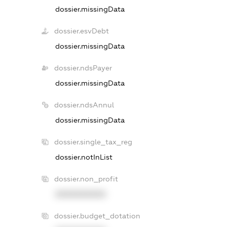
dossier.missingData
dossier.esvDebt
dossier.missingData
dossier.ndsPayer
dossier.missingData
dossier.ndsAnnul
dossier.missingData
dossier.single_tax_reg
dossier.notInList
dossier.non_profit
XXXXXXXXXX
dossier.budget_dotation