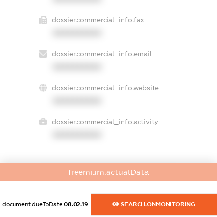
dossier.commercial_info.fax
XXXXXXXXXX
dossier.commercial_info.email
XXXXXXXXXX
dossier.commercial_info.website
XXXXXXXXXX
dossier.commercial_info.activity
XXXXXXXXXX
freemium.actualData
freemium.exampleText_1
freemium.exampleText_2
freemium.anonymousPerSearch2
document.dueToDate
08.02.19
SEARCH.ONMONITORING
FREEMIUM.DETAILS