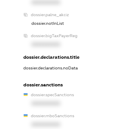
XXXXXXXXXX
dossier.palne_akciz
dossier.notInList
dossier.bigTaxPayerReg
XXXXXXXXXX
dossier.declarations.title
dossier.declarations.noData
dossier.sanctions
dossier.specSanctions
XXXXXXXXXX
dossier.rnboSanctions
XXXXXXXXXX