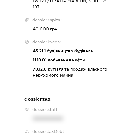
ВУЛИЦЯ ІВАНА МАЗЕПИ, 3 ЛІТ "Б",
197
dossier.capital:
40 000 грн.
dossier.kveds:
45.21.1
будівництво будівель
11.10.01
добування нафти
70.12.0
купівля та продаж власного
нерухомого майна
dossier.tax
dossier.staff
XXXXXXXXXX
dossier.taxDebt