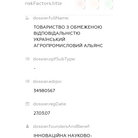
riskFactors.title
0
0
0
dossier.fullName:
ТОВАРИСТВО З ОБМЕЖЕНОЮ
ВІДПОВІДАЛЬНІСТЮ
УКРАЇНСЬКИЙ
АГРОПРОМИСЛОВИЙ АЛЬЯНС
dossier.opfSubType:
-
dossier.edrpo:
34980567
dossier.regDate:
27.03.07
dossier.foundersAndBenef:
ІННОВАЦІЙНА НАУКОВО-