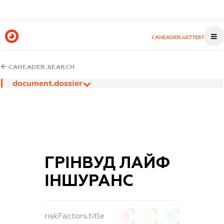
CAHEADER.GETTEST
CAHEADER.SEARCH
document.dossier
ГРІНВУД ЛАЙФ
ІНШУРАНС
riskFactors.title
0
0
0