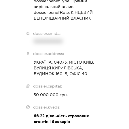
dossier.benefType:
Прямий
вирішальний вплив
dossier.benefRole:
КІНЦЕВИЙ
БЕНЕФІЦІАРНИЙ ВЛАСНИК
dossier.smida:
XXXXXXXXXX
dossier.address:
УКРАЇНА, 04073, МІСТО КИЇВ,
ВУЛИЦЯ КИРИЛІВСЬКА,
БУДИНОК 160-Б, ОФІС 40
dossier.capital:
50 000 000 грн.
dossier.kveds:
66.22
діяльність страхових
агентів і брокерів