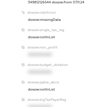
349812126544
dossier.from 07.11.24
dossier.ndsAnnul
dossier.missingData
dossier.single_tax_reg
dossier.notInList
dossier.non_profit
XXXXXXXXXX
dossier.budget_dotation
XXXXXXXXXX
dossier.palne_akciz
dossier.notInList
dossier.bigTaxPayerReg
XXXXXXXXXX