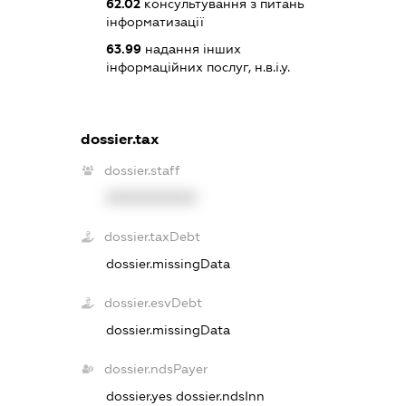
62.02
консультування з питань
інформатизації
63.99
надання інших
інформаційних послуг, н.в.і.у.
dossier.tax
dossier.staff
XXXXXXXXXX
dossier.taxDebt
dossier.missingData
dossier.esvDebt
dossier.missingData
dossier.ndsPayer
dossier.yes
dossier.ndsInn