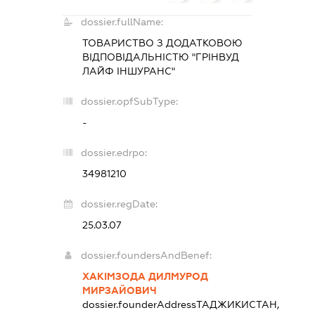
dossier.fullName:
ТОВАРИСТВО З ДОДАТКОВОЮ
ВІДПОВІДАЛЬНІСТЮ "ГРІНВУД
ЛАЙФ ІНШУРАНС"
dossier.opfSubType:
-
dossier.edrpo:
34981210
dossier.regDate:
25.03.07
dossier.foundersAndBenef:
ХАКІМЗОДА ДИЛМУРОД
МИРЗАЙОВИЧ
dossier.founderAddress
ТАДЖИКИСТАН,