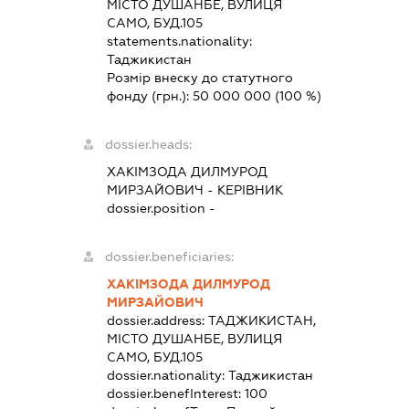
МІСТО ДУШАНБЕ, ВУЛИЦЯ
САМО, БУД.105
statements.nationality:
Таджикистан
Розмір внеску до статутного
фонду (грн.):
50 000 000
(100 %)
dossier.heads:
ХАКІМЗОДА ДИЛМУРОД
МИРЗАЙОВИЧ
-
КЕРІВНИК
dossier.position -
dossier.beneficiaries:
ХАКІМЗОДА ДИЛМУРОД
МИРЗАЙОВИЧ
dossier.address:
ТАДЖИКИСТАН,
МІСТО ДУШАНБЕ, ВУЛИЦЯ
САМО, БУД.105
dossier.nationality:
Таджикистан
dossier.benefInterest:
100