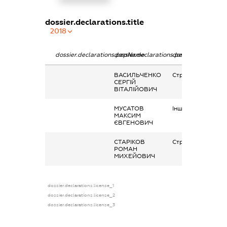
dossier.declarations.title
2018
dossier.declarations.pepName
dossier.declarations.personName
dossier.declaratio
ВАСИЛЬЧЕНКО
Страхові виплати
СЕРГІЙ
ВІТАЛІЙОВИЧ
МУСАТОВ
Інше
МАКСИМ
ЄВГЕНОВИЧ
СТАРІКОВ
Страхові виплати
РОМАН
МИХЕЙОВИЧ
dossier.declarations.license_1
dossier.declarations.license_2
dossier.declarations.license_3