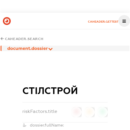
CAHEADER.GETTEST
CAHEADER.SEARCH
document.dossier
СТІЛСТРОЙ
riskFactors.title
0
0
0
dossier.fullName: