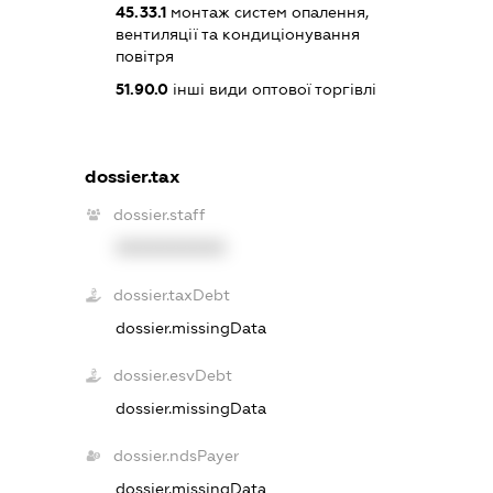
45.33.1
монтаж систем опалення,
вентиляції та кондиціонування
повітря
51.90.0
інші види оптової торгівлі
dossier.tax
dossier.staff
XXXXXXXXXX
dossier.taxDebt
dossier.missingData
dossier.esvDebt
dossier.missingData
dossier.ndsPayer
dossier.missingData