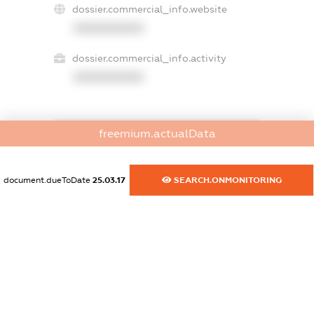
dossier.commercial_info.website
XXXXXXXXXX
dossier.commercial_info.activity
XXXXXXXXXX
freemium.actualData
freemium.exampleText_1
freemium.exampleText_2
freemium.anonymousPerSearch2
document.dueToDate
25.03.17
SEARCH.ONMONITORING
FREEMIUM.DETAILS
FREEMIUM.REGISTER