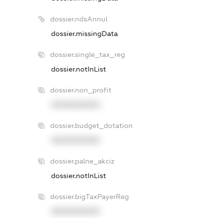
dossier.ndsAnnul
dossier.missingData
dossier.single_tax_reg
dossier.notInList
dossier.non_profit
XXXXXXXXXX
dossier.budget_dotation
XXXXXXXXXX
dossier.palne_akciz
dossier.notInList
dossier.bigTaxPayerReg
XXXXXXXXXX