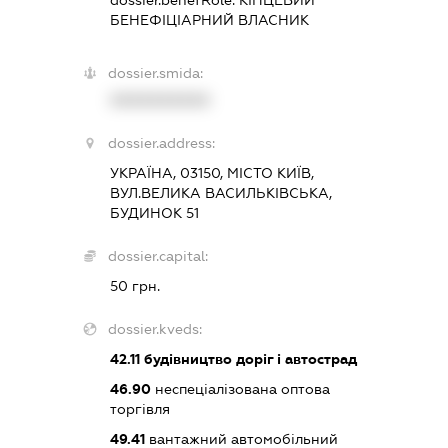
dossier.benefRole:
КІНЦЕВИЙ
БЕНЕФІЦІАРНИЙ ВЛАСНИК
dossier.smida:
XXXXXXXXXX
dossier.address:
УКРАЇНА, 03150, МІСТО КИЇВ,
ВУЛ.ВЕЛИКА ВАСИЛЬКІВСЬКА,
БУДИНОК 51
dossier.capital:
50 грн.
dossier.kveds:
42.11
будівництво доріг і автострад
46.90
неспеціалізована оптова
торгівля
49.41
вантажний автомобільний