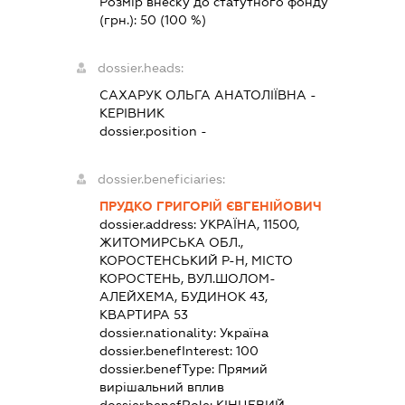
Розмір внеску до статутного фонду
(грн.):
50
(100 %)
dossier.heads:
САХАРУК ОЛЬГА АНАТОЛІЇВНА
-
КЕРІВНИК
dossier.position -
dossier.beneficiaries:
ПРУДКО ГРИГОРІЙ ЄВГЕНІЙОВИЧ
dossier.address:
УКРАЇНА, 11500,
ЖИТОМИРСЬКА ОБЛ.,
КОРОСТЕНСЬКИЙ Р-Н, МІСТО
КОРОСТЕНЬ, ВУЛ.ШОЛОМ-
АЛЕЙХЕМА, БУДИНОК 43,
КВАРТИРА 53
dossier.nationality:
Україна
dossier.benefInterest:
100
dossier.benefType:
Прямий
вирішальний вплив