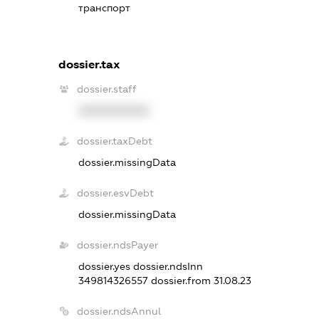
транспорт
dossier.tax
dossier.staff
XXXXXXXXXX
dossier.taxDebt
dossier.missingData
dossier.esvDebt
dossier.missingData
dossier.ndsPayer
dossier.yes
dossier.ndsInn
349814326557
dossier.from 31.08.23
dossier.ndsAnnul