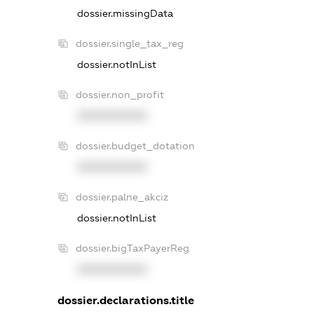
dossier.missingData
dossier.single_tax_reg
dossier.notInList
dossier.non_profit
XXXXXXXXXX
dossier.budget_dotation
XXXXXXXXXX
dossier.palne_akciz
dossier.notInList
dossier.bigTaxPayerReg
XXXXXXXXXX
dossier.declarations.title