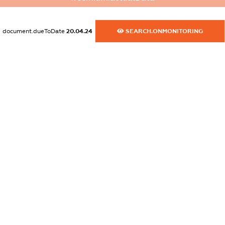
dossier.commercial_info.activity
XXXXXXXXXX
document.dueToDate
20.04.24
SEARCH.ONMONITORING
freemium.exampleText_1
freemium.exampleText_2
freemium.anonymousPerSearch2
FREEMIUM.DETAILS
FREEMIUM.REGISTER