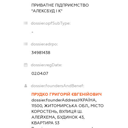
ПРИВАТНЕ ПІДПРИЄМСТВО
"АЛЕКСБУД І К"
dossier.opfSubType:
-
dossier.edrpo:
34981438
dossier.regDate:
02.04.07
dossier.foundersAndBenef:
ПРУДКО ГРИГОРІЙ ЄВГЕНІЙОВИЧ
dossier.founderAddress
УКРАЇНА,
11500, ЖИТОМИРСЬКА ОБЛ., МІСТО
КОРОСТЕНЬ, ВУЛИЦЯ Ш.
АЛЕЙХЕМА, БУДИНОК 43,
КВАРТИРА 53