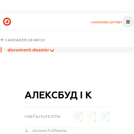
CAHEADER.GETTEST
CAHEADER.SEARCH
document.dossier
АЛЕКСБУД І К
riskFactors.title
0
0
0
dossier.fullName: