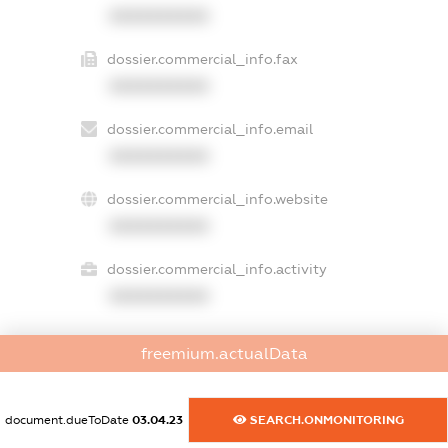
XXXXXXXXXX
dossier.commercial_info.fax
XXXXXXXXXX
dossier.commercial_info.email
XXXXXXXXXX
dossier.commercial_info.website
XXXXXXXXXX
dossier.commercial_info.activity
XXXXXXXXXX
freemium.actualData
freemium.exampleText_1
freemium.exampleText_2
freemium.anonymousPerSearch2
document.dueToDate
03.04.23
SEARCH.ONMONITORING