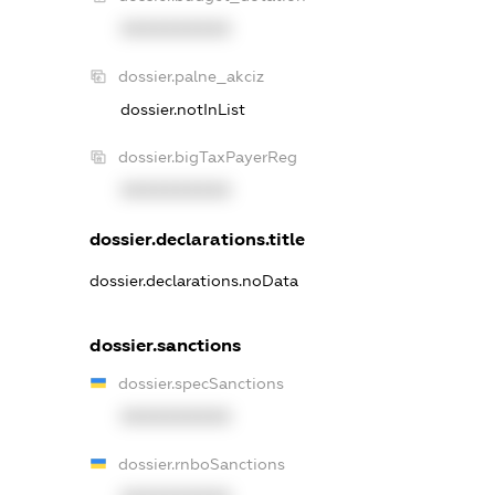
XXXXXXXXXX
dossier.palne_akciz
dossier.notInList
dossier.bigTaxPayerReg
XXXXXXXXXX
dossier.declarations.title
dossier.declarations.noData
dossier.sanctions
dossier.specSanctions
XXXXXXXXXX
dossier.rnboSanctions