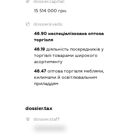
dossier.capital:
15 514 000 грн.
dossier.kveds:
46.90
неспеціалізована оптова
торгівля
46.19
діяльність посередників у
торгівлі товарами широкого
асортименту
46.47
оптова торгівля меблями,
килимами й освітлювальним
приладдям
dossier.tax
dossier.staff
XXXXXXXXXX