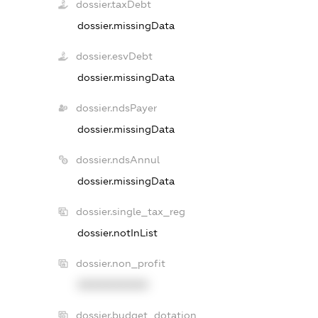
dossier.taxDebt
dossier.missingData
dossier.esvDebt
dossier.missingData
dossier.ndsPayer
dossier.missingData
dossier.ndsAnnul
dossier.missingData
dossier.single_tax_reg
dossier.notInList
dossier.non_profit
XXXXXXXXXX
dossier.budget_dotation