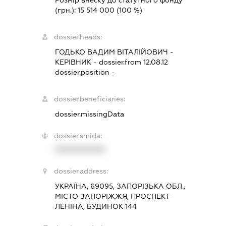
Розмір внеску до статутного фонду
(грн.):
15 514 000
(100 %)
dossier.heads:
ГОДЬКО ВАДИМ ВІТАЛІЙОВИЧ
-
КЕРІВНИК
- dossier.from 12.08.12
dossier.position -
dossier.beneficiaries:
dossier.missingData
dossier.smida:
XXXXXXXXXX
dossier.address:
УКРАЇНА, 69095, ЗАПОРІЗЬКА ОБЛ.,
МІСТО ЗАПОРІЖЖЯ, ПРОСПЕКТ
ЛЕНІНА, БУДИНОК 144