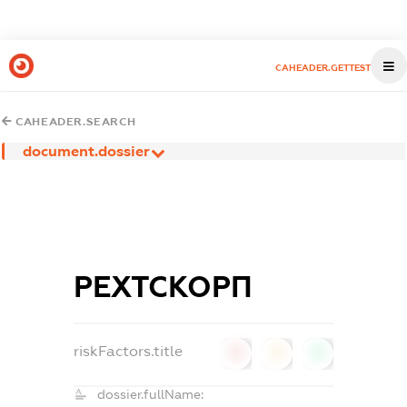
CAHEADER.GETTEST
CAHEADER.SEARCH
document.dossier
РЕХТСКОРП
riskFactors.title
0
0
0
dossier.fullName: