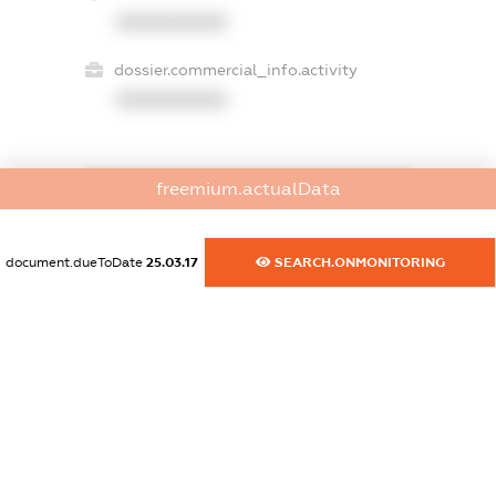
XXXXXXXXXX
dossier.commercial_info.activity
XXXXXXXXXX
freemium.actualData
freemium.exampleText_1
freemium.exampleText_2
freemium.anonymousPerSearch2
document.dueToDate
25.03.17
SEARCH.ONMONITORING
FREEMIUM.DETAILS
FREEMIUM.REGISTER