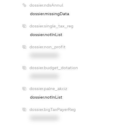
dossier.ndsAnnul
dossier.missingData
dossier.single_tax_reg
dossier.notInList
dossier.non_profit
XXXXXXXXXX
dossier.budget_dotation
XXXXXXXXXX
dossier.palne_akciz
dossier.notInList
dossier.bigTaxPayerReg
XXXXXXXXXX