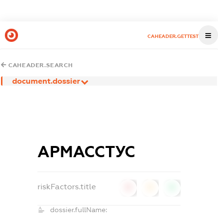
CAHEADER.GETTEST
CAHEADER.SEARCH
document.dossier
АРМАССТУС
riskFactors.title
0
0
0
dossier.fullName: