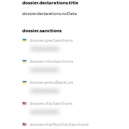
dossier.declarations.title
dossier.declarations.noData
dossier.sanctions
dossier.specSanctions
XXXXXXXXXX
dossier.rnboSanctions
XXXXXXXXXX
dossier.amkuBlackList
XXXXXXXXXX
dossier.ofacSanctions
XXXXXXXXXX
dossier.ofacNonSdnSanctions