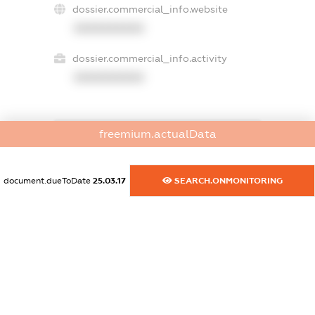
dossier.commercial_info.website
XXXXXXXXXX
dossier.commercial_info.activity
XXXXXXXXXX
freemium.actualData
freemium.exampleText_1
freemium.exampleText_2
freemium.anonymousPerSearch2
document.dueToDate
25.03.17
SEARCH.ONMONITORING
FREEMIUM.DETAILS
FREEMIUM.REGISTER