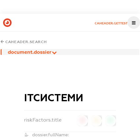
CAHEADER.GETTEST
CAHEADER.SEARCH
document.dossier
ІТСИСТЕМИ
riskFactors.title
0
0
0
dossier.fullName: