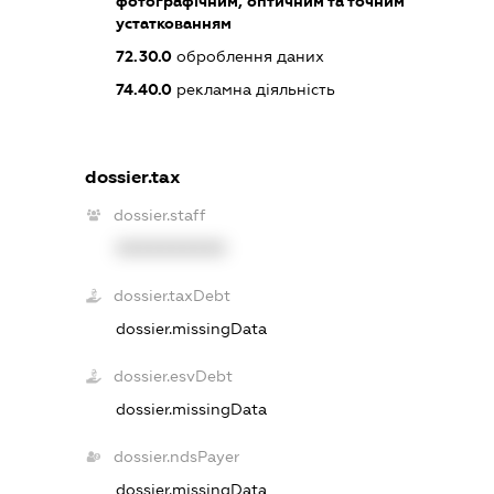
фотографічним, оптичним та точним
устаткованням
72.30.0
оброблення даних
74.40.0
рекламна діяльність
dossier.tax
dossier.staff
XXXXXXXXXX
dossier.taxDebt
dossier.missingData
dossier.esvDebt
dossier.missingData
dossier.ndsPayer
dossier.missingData