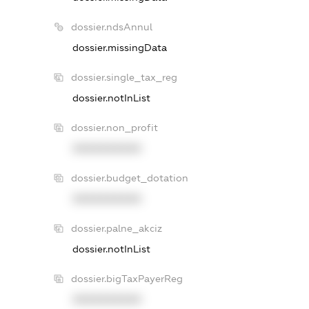
dossier.ndsAnnul
dossier.missingData
dossier.single_tax_reg
dossier.notInList
dossier.non_profit
XXXXXXXXXX
dossier.budget_dotation
XXXXXXXXXX
dossier.palne_akciz
dossier.notInList
dossier.bigTaxPayerReg
XXXXXXXXXX