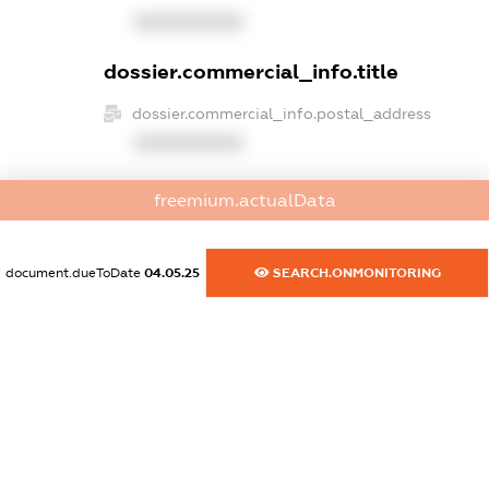
XXXXXXXXXX
dossier.commercial_info.title
dossier.commercial_info.postal_address
XXXXXXXXXX
dossier.commercial_info.phone
freemium.actualData
XXXXXXXXXX
dossier.commercial_info.fax
document.dueToDate
04.05.25
SEARCH.ONMONITORING
XXXXXXXXXX
dossier.commercial_info.email
XXXXXXXXXX
dossier.commercial_info.website
XXXXXXXXXX