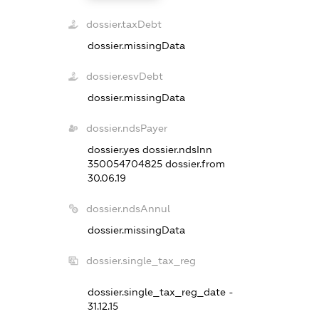
dossier.taxDebt
dossier.missingData
dossier.esvDebt
dossier.missingData
dossier.ndsPayer
dossier.yes
dossier.ndsInn
350054704825
dossier.from
30.06.19
dossier.ndsAnnul
dossier.missingData
dossier.single_tax_reg
dossier.single_tax_reg_date -
31.12.15