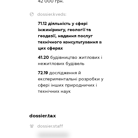
42 000 грн.
dossier.kveds:
71.12
діяльність у сфері
інжинірингу, геології та
геодезії, надання послуг
технічного консультування в
цих сферах
41.20
будівництво житлових і
нежитлових будівель
72.19
дослідження й
експериментальні розробки у
сфері інших природничих і
технічних наук
dossier.tax
dossier.staff
XXXXXXXXXX