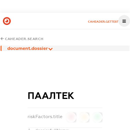
CAHEADER.GETTEST
CAHEADER.SEARCH
document.dossier
ПААЛТЕК
riskFactors.title
0
0
0