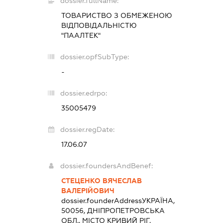
dossier.fullName:
ТОВАРИСТВО З ОБМЕЖЕНОЮ
ВІДПОВІДАЛЬНІСТЮ
"ПААЛТЕК"
dossier.opfSubType:
-
dossier.edrpo:
35005479
dossier.regDate:
17.06.07
dossier.foundersAndBenef:
СТЕЦЕНКО ВЯЧЕСЛАВ
ВАЛЕРІЙОВИЧ
dossier.founderAddress
УКРАЇНА,
50056, ДНІПРОПЕТРОВСЬКА
ОБЛ., МІСТО КРИВИЙ РІГ,