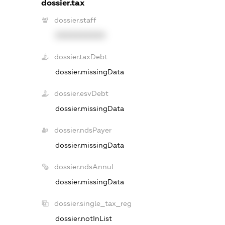
dossier.tax
dossier.staff
XXXXXXXXXX
dossier.taxDebt
dossier.missingData
dossier.esvDebt
dossier.missingData
dossier.ndsPayer
dossier.missingData
dossier.ndsAnnul
dossier.missingData
dossier.single_tax_reg
dossier.notInList