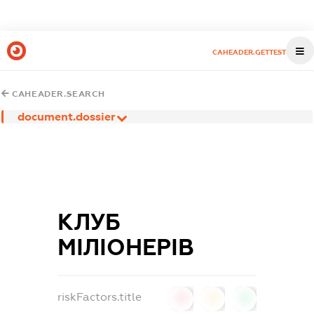
CAHEADER.GETTEST
CAHEADER.SEARCH
document.dossier
КЛУБ
МІЛІОНЕРІВ
riskFactors.title
0
0
0