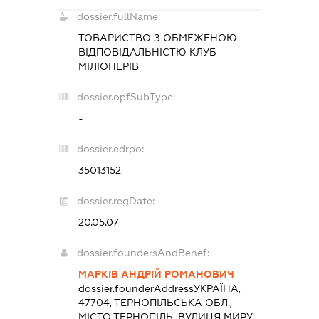
dossier.fullName:
ТОВАРИСТВО З ОБМЕЖЕНОЮ
ВІДПОВІДАЛЬНІСТЮ КЛУБ
МІЛІОНЕРІВ
dossier.opfSubType:
-
dossier.edrpo:
35013152
dossier.regDate:
20.05.07
dossier.foundersAndBenef:
МАРКІВ АНДРІЙ РОМАНОВИЧ
dossier.founderAddress
УКРАЇНА,
47704, ТЕРНОПІЛЬСЬКА ОБЛ.,
МІСТО ТЕРНОПІЛЬ, ВУЛИЦЯ МИРУ,