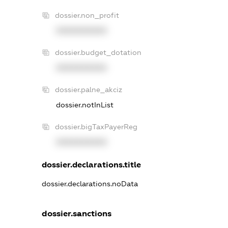
dossier.non_profit
XXXXXXXXXX
dossier.budget_dotation
XXXXXXXXXX
dossier.palne_akciz
dossier.notInList
dossier.bigTaxPayerReg
XXXXXXXXXX
dossier.declarations.title
dossier.declarations.noData
dossier.sanctions