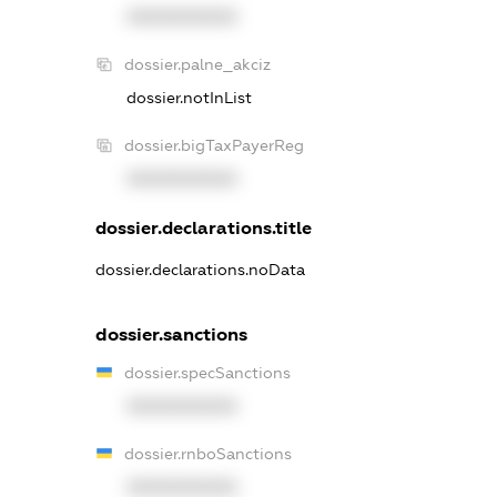
XXXXXXXXXX
dossier.palne_akciz
dossier.notInList
dossier.bigTaxPayerReg
XXXXXXXXXX
dossier.declarations.title
dossier.declarations.noData
dossier.sanctions
dossier.specSanctions
XXXXXXXXXX
dossier.rnboSanctions
XXXXXXXXXX