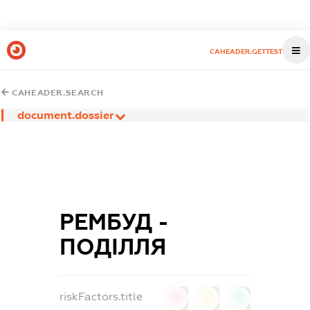
CAHEADER.GETTEST
CAHEADER.SEARCH
document.dossier
РЕМБУД -
ПОДІЛЛЯ
riskFactors.title
0
0
0