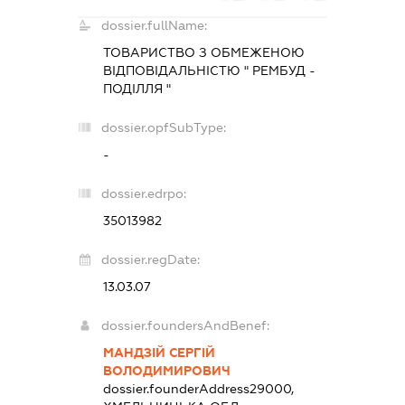
dossier.fullName:
ТОВАРИСТВО З ОБМЕЖЕНОЮ
ВІДПОВІДАЛЬНІСТЮ " РЕМБУД -
ПОДІЛЛЯ "
dossier.opfSubType:
-
dossier.edrpo:
35013982
dossier.regDate:
13.03.07
dossier.foundersAndBenef:
МАНДЗІЙ СЕРГІЙ
ВОЛОДИМИРОВИЧ
dossier.founderAddress
29000,