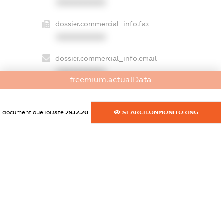
XXXXXXXXXX
dossier.commercial_info.fax
XXXXXXXXXX
dossier.commercial_info.email
XXXXXXXXXX
freemium.actualData
dossier.commercial_info.website
XXXXXXXXXX
document.dueToDate
29.12.20
SEARCH.ONMONITORING
dossier.commercial_info.activity
XXXXXXXXXX
freemium.exampleText_1
freemium.exampleText_2
freemium.anonymousPerSearch2
FREEMIUM.DETAILS