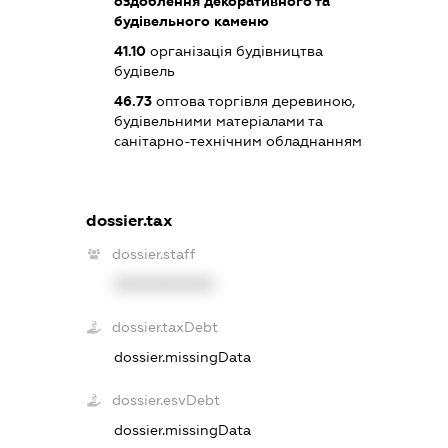
оздоблення декоративного та
будівельного каменю
41.10
організація будівництва
будівель
46.73
оптова торгівля деревиною,
будівельними матеріалами та
санітарно-технічним обладнанням
dossier.tax
dossier.staff
XXXXXXXXXX
dossier.taxDebt
dossier.missingData
dossier.esvDebt
dossier.missingData