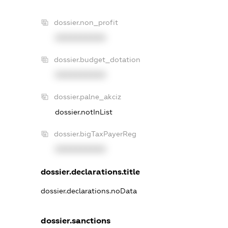
dossier.non_profit
XXXXXXXXXX
dossier.budget_dotation
XXXXXXXXXX
dossier.palne_akciz
dossier.notInList
dossier.bigTaxPayerReg
XXXXXXXXXX
dossier.declarations.title
dossier.declarations.noData
dossier.sanctions