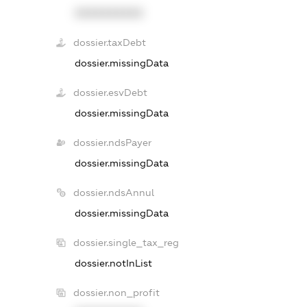
XXXXXXXXXX
dossier.taxDebt
dossier.missingData
dossier.esvDebt
dossier.missingData
dossier.ndsPayer
dossier.missingData
dossier.ndsAnnul
dossier.missingData
dossier.single_tax_reg
dossier.notInList
dossier.non_profit