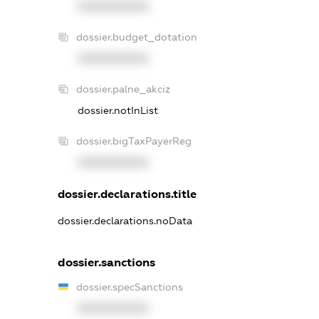
XXXXXXXXXX
dossier.budget_dotation
XXXXXXXXXX
dossier.palne_akciz
dossier.notInList
dossier.bigTaxPayerReg
XXXXXXXXXX
dossier.declarations.title
dossier.declarations.noData
dossier.sanctions
dossier.specSanctions
XXXXXXXXXX