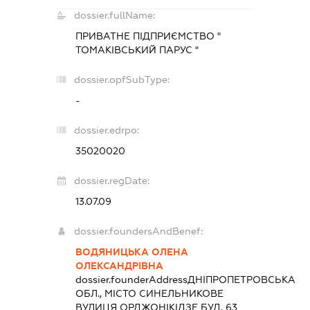
dossier.fullName:
ПРИВАТНЕ ПІДПРИЄМСТВО "
ТОМАКІВСЬКИЙ ПАРУС "
dossier.opfSubType:
-
dossier.edrpo:
35020020
dossier.regDate:
13.07.09
dossier.foundersAndBenef:
ВОДЯНИЦЬКА ОЛЕНА
ОЛЕКСАНДРІВНА
dossier.founderAddress
ДНІПРОПЕТРОВСЬКА
ОБЛ., МІСТО СИНЕЛЬНИКОВЕ
ВУЛИЦЯ ОРДЖОНІКІДЗЕ БУД. 63