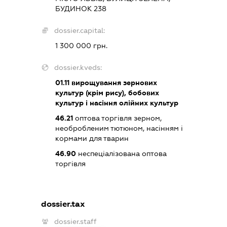
БУДИНОК 238
dossier.capital:
1 300 000 грн.
dossier.kveds:
01.11
вирощування зернових
культур (крім рису), бобових
культур і насіння олійних культур
46.21
оптова торгівля зерном,
необробленим тютюном, насінням і
кормами для тварин
46.90
неспеціалізована оптова
торгівля
dossier.tax
dossier.staff