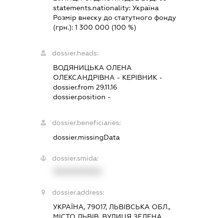
statements.nationality:
Україна
Розмір внеску до статутного фонду
(грн.):
1 300 000
(100 %)
dossier.heads:
ВОДЯНИЦЬКА ОЛЕНА
ОЛЕКСАНДРІВНА
-
КЕРІВНИК
-
dossier.from 29.11.16
dossier.position -
dossier.beneficiaries:
dossier.missingData
dossier.smida:
XXXXXXXXXX
dossier.address:
УКРАЇНА, 79017, ЛЬВІВСЬКА ОБЛ.,
МІСТО ЛЬВІВ, ВУЛИЦЯ ЗЕЛЕНА,