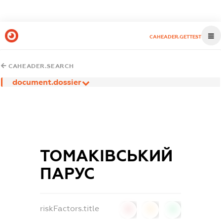
CAHEADER.GETTEST
CAHEADER.SEARCH
document.dossier
ТОМАКІВСЬКИЙ
ПАРУС
riskFactors.title
0
0
0