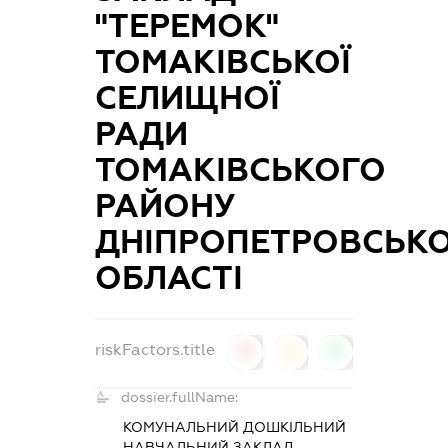
"ТЕРЕМОК"
ТОМАКІВСЬКОЇ
СЕЛИЩНОЇ
РАДИ
ТОМАКІВСЬКОГО
РАЙОНУ
ДНІПРОПЕТРОВСЬКО
ОБЛАСТІ
riskFactors.title
0
0
0
dossier.fullName:
КОМУНАЛЬНИЙ ДОШКІЛЬНИЙ
НАВЧАЛЬНИЙ ЗАКЛАД