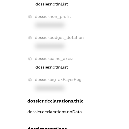
dossier.notInList
dossier.non_profit
XXXXXXXXXX
dossier.budget_dotation
XXXXXXXXXX
dossier.palne_akciz
dossier.notInList
dossier.bigTaxPayerReg
XXXXXXXXXX
dossier.declarations.title
dossier.declarations.noData
dossier.sanctions