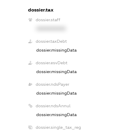
dossier.tax
dossier.staff
XXXXXXXXXX
dossier.taxDebt
dossier.missingData
dossier.esvDebt
dossier.missingData
dossier.ndsPayer
dossier.missingData
dossier.ndsAnnul
dossier.missingData
dossier.single_tax_reg