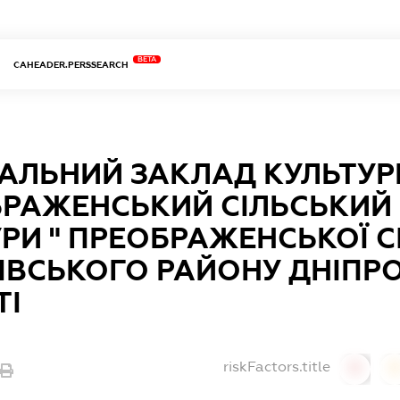
BETA
CAHEADER.PERSSEARCH
АЛЬНИЙ ЗАКЛАД КУЛЬТУР
БРАЖЕНСЬКИЙ СІЛЬСЬКИЙ
РИ " ПРЕОБРАЖЕНСЬКОЇ С
ІВСЬКОГО РАЙОНУ ДНІПР
ТІ
riskFactors.title
0
0