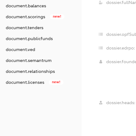
dossier.fullNa
document.balances
document.scorings
new!
document.tenders
dossier.opfSu
document.publicfunds
dossier.edrpo:
document.ved
document.semantrum
dossier.found
document.relationships
document.licenses
new!
dossier.heads: