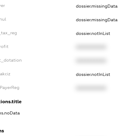
yer
dossier.missingData
nul
dossier.missingData
e_tax_reg
dossier.notInList
rofit
XXXXXXXXXX
t_dotation
XXXXXXXXXX
akciz
dossier.notInList
xPayerReg
XXXXXXXXXX
ions.title
ons.noData
ns