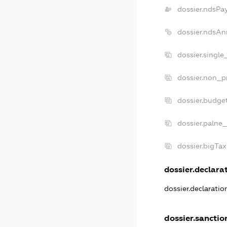
dossier.ndsPa
dossier.ndsAn
dossier.singl
dossier.non_p
dossier.budge
dossier.palne_
dossier.bigTa
dossier.declarat
dossier.declarati
dossier.sanctio