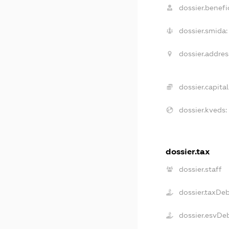
dossier.benefic
dossier.smida:
dossier.addres
dossier.capital
dossier.kveds:
dossier.tax
dossier.staff
dossier.taxDe
dossier.esvDe