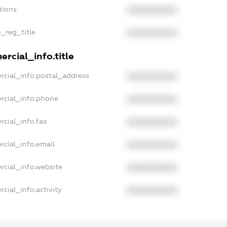
tions
XXXXXXXXXX
n_reg_title
XXXXXXXXXX
rcial_info.title
rcial_info.postal_address
XXXXXXXXXX
rcial_info.phone
XXXXXXXXXX
rcial_info.fax
XXXXXXXXXX
rcial_info.email
XXXXXXXXXX
rcial_info.website
XXXXXXXXXX
cial_info.activity
XXXXXXXXXX