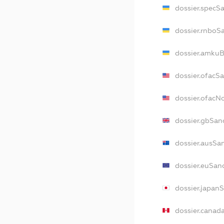
dossier.specS
dossier.rnboS
dossier.amkuB
dossier.ofacS
dossier.ofac
dossier.gbSan
dossier.ausSa
dossier.euSan
dossier.japan
dossier.canad