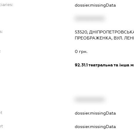
iaries:
dossier.missingData
XXXXXXXXXX
s:
53520, ДНІПРОПЕТРОВСЬКА
ПРЕОБРАЖЕНКА, ВУЛ. ЛЕНІ
:
0 грн.
92.31.1
театральна та інша м
XXXXXXXXXX
bt
dossier.missingData
bt
dossier.missingData