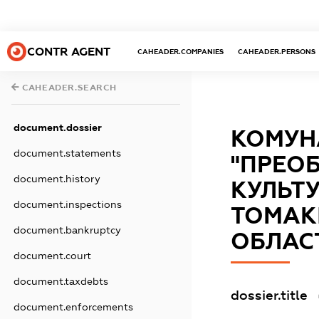
CONTR AGENT
CAHEADER.COMPANIES
CAHEADER.PERSONS
CAHEADER.SEARCH
document.dossier
КОМУН
document.statements
"ПРЕО
document.history
КУЛЬТУ
document.inspections
ТОМАК
document.bankruptcy
ОБЛАС
document.court
document.taxdebts
dossier.title
document.enforcements