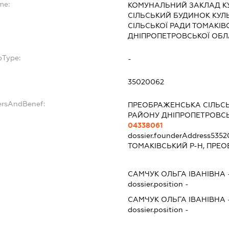
me:
КОМУНАЛЬНИЙ ЗАКЛАД К
СІЛЬСЬКИЙ БУДИНОК КУЛ
СІЛЬСЬКОЇ РАДИ ТОМАКІ
ДНІПРОПЕТРОВСЬКОЇ ОБЛ
bType:
-
35020062
ersAndBenef:
ПРЕОБРАЖЕНСЬКА СІЛЬСЬ
РАЙОНУ ДНІПРОПЕТРОВСЬ
04338061
dossier.founderAddress
5352
ТОМАКІВСЬКИЙ Р-Н, ПРЕОБ
САМЧУК ОЛЬГА ІВАНІВНА
dossier.position -
САМЧУК ОЛЬГА ІВАНІВНА
dossier.position -