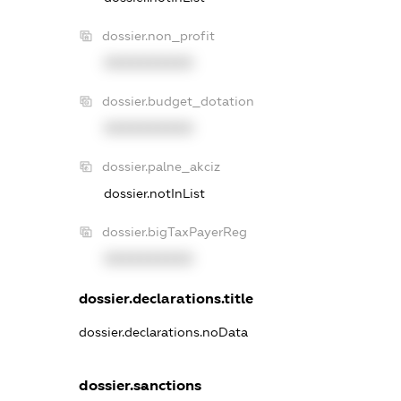
dossier.non_profit
XXXXXXXXXX
dossier.budget_dotation
XXXXXXXXXX
dossier.palne_akciz
dossier.notInList
dossier.bigTaxPayerReg
XXXXXXXXXX
dossier.declarations.title
dossier.declarations.noData
dossier.sanctions