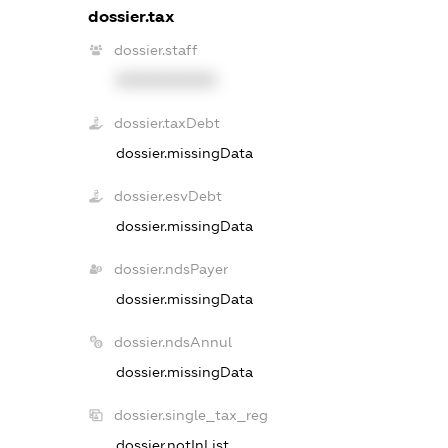
dossier.tax
dossier.staff
XXXXXXXXXX
dossier.taxDebt
dossier.missingData
dossier.esvDebt
dossier.missingData
dossier.ndsPayer
dossier.missingData
dossier.ndsAnnul
dossier.missingData
dossier.single_tax_reg
dossier.notInList