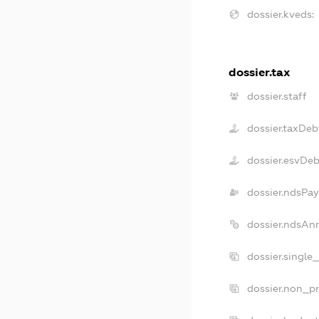
dossier.kveds:
dossier.tax
dossier.staff
dossier.taxDeb
dossier.esvDeb
dossier.ndsPay
dossier.ndsAn
dossier.single
dossier.non_pr