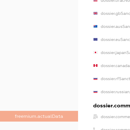
dossier.ofacN
dossier.gbSanc
dossier.ausSan
dossier.euSanc
dossier.japanS
dossier.canad
dossier.rfSanc
dossier.russian
dossier.comme
freemium.actualData
dossier.commer
dossier.comme