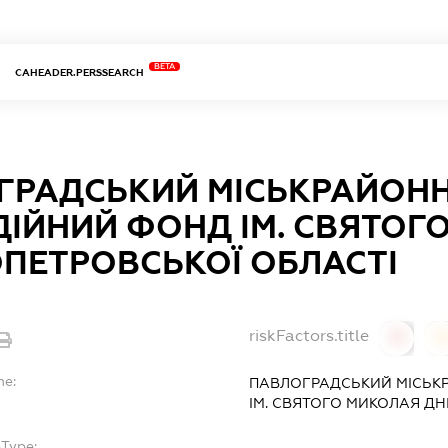
BETA
CAHEADER.PERSSEARCH
ГРАДСЬКИЙ МІСЬКРАЙОН
ІЙНИЙ ФОНД ІМ. СВЯТОГ
ПЕТРОВСЬКОЇ ОБЛАСТІ
riskFactors.title
0
0
me:
ПАВЛОГРАДСЬКИЙ МІСЬК
ІМ. СВЯТОГО МИКОЛАЯ ДН
bType:
-