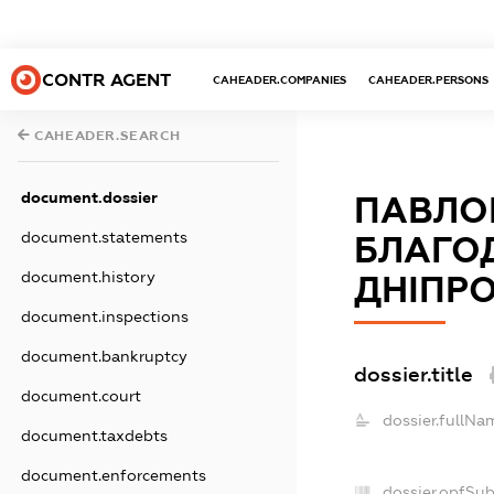
CONTR AGENT
CAHEADER.COMPANIES
CAHEADER.PERSONS
CAHEADER.SEARCH
document.dossier
ПАВЛО
document.statements
БЛАГОД
document.history
ДНІПРО
document.inspections
document.bankruptcy
dossier.title
document.court
dossier.fullNa
document.taxdebts
document.enforcements
dossier.opfSu