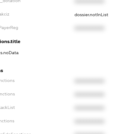
t_dotation
XXXXXXXXXX
akciz
dossier.notInList
xPayerReg
XXXXXXXXXX
ions.title
ns.noData
ns
nctions
XXXXXXXXXX
nctions
XXXXXXXXXX
ackList
XXXXXXXXXX
nctions
XXXXXXXXXX