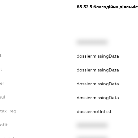
85.32.5
благодійна діяльніс
XXXXXXXXXX
t
dossier.missingData
t
dossier.missingData
er
dossier.missingData
nul
dossier.missingData
_tax_reg
dossier.notInList
ofit
XXXXXXXXXX