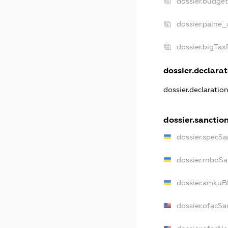
dossier.budge
dossier.palne_
dossier.bigTa
dossier.declarat
dossier.declaratio
dossier.sanctio
dossier.specSa
dossier.rnboSa
dossier.amkuBl
dossier.ofacSa