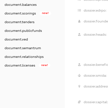
document.balances
dossier.edrpo:
document.scorings
new!
dossier.found
document.tenders
document.publicfunds
dossier.heads:
document.ved
document.semantrum
document.relationships
dossier.benefic
document.licenses
new!
dossier.smida:
dossier.address
dossier.capital: