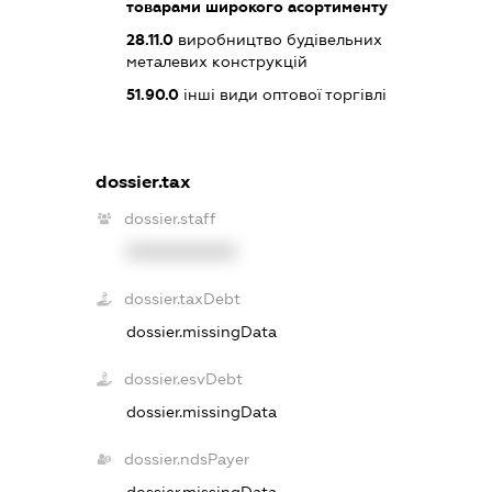
товарами широкого асортименту
28.11.0
виробництво будівельних
металевих конструкцій
51.90.0
інші види оптової торгівлі
dossier.tax
dossier.staff
XXXXXXXXXX
dossier.taxDebt
dossier.missingData
dossier.esvDebt
dossier.missingData
dossier.ndsPayer