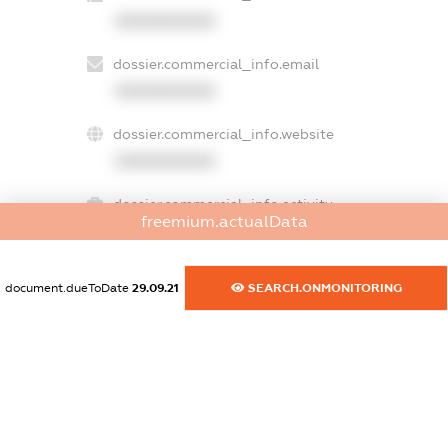
XXXXXXXXXX
dossier.commercial_info.email
XXXXXXXXXX
dossier.commercial_info.website
XXXXXXXXXX
dossier.commercial_info.activity
freemium.actualData
XXXXXXXXXX
document.dueToDate
29.09.21
SEARCH.ONMONITORING
freemium.exampleText_1
freemium.exampleText_2
freemium.anonymousPerSearch2
FREEMIUM.DETAILS
FREEMIUM.REGISTER