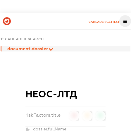
CAHEADER.GETTEST
CAHEADER.SEARCH
document.dossier
НЕОС-ЛТД
riskFactors.title
0
0
0
dossier.fullName: