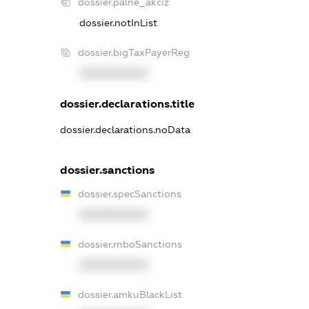
dossier.palne_akciz
dossier.notInList
dossier.bigTaxPayerReg
XXXXXXXXXX
dossier.declarations.title
dossier.declarations.noData
dossier.sanctions
dossier.specSanctions
XXXXXXXXXX
dossier.rnboSanctions
XXXXXXXXXX
dossier.amkuBlackList