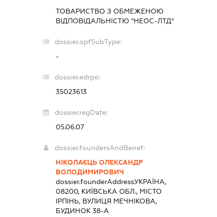
ТОВАРИСТВО З ОБМЕЖЕНОЮ
ВІДПОВІДАЛЬНІСТЮ "НЕОС-ЛТД"
dossier.opfSubType:
-
dossier.edrpo:
35023613
dossier.regDate:
05.06.07
dossier.foundersAndBenef:
НІКОЛАЄЦЬ ОЛЕКСАНДР
ВОЛОДИМИРОВИЧ
dossier.founderAddress
УКРАЇНА,
08200, КИЇВСЬКА ОБЛ., МІСТО
ІРПІНЬ, ВУЛИЦЯ МЕЧНІКОВА,
БУДИНОК 38-А