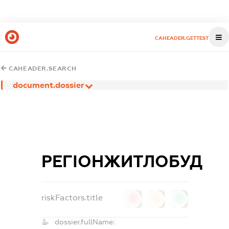
CAHEADER.GETTEST
CAHEADER.SEARCH
document.dossier
РЕГІОНЖИТЛОБУД
riskFactors.title
0
0
0
dossier.fullName: