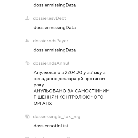
dossier.missingData
dossier.esvDebt
dossier.missingData
dossier.ndsPayer
dossier.missingData
dossier.ndsAnnul
Анульовано з 27.04.20 у зв'язку з:
ненадання декларацiй протягом
року
АНУЛЬОВАНО ЗА САМОСТIЙНИМ
РIШЕННЯМ КОНТРОЛЮЮЧОГО
ОРГАНУ.
dossier.single_tax_reg
dossier.notInList