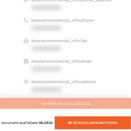
XXXXXXXXXX
dossier.commercial_info.phone
XXXXXXXXXX
dossier.commercial_info.fax
XXXXXXXXXX
dossier.commercial_info.email
XXXXXXXXXX
dossier.commercial_info.website
XXXXXXXXXX
dossier.commercial_info.activity
freemium.actualData
XXXXXXXXXX
document.dueToDate
06.07.25
SEARCH.ONMONITORING