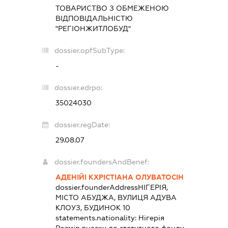
ТОВАРИСТВО З ОБМЕЖЕНОЮ
ВІДПОВІДАЛЬНІСТЮ
"РЕГІОНЖИТЛОБУД"
dossier.opfSubType:
-
dossier.edrpo:
35024030
dossier.regDate:
29.08.07
dossier.foundersAndBenef:
АДЕНІЙІ КХРІСТІАНА ОЛУВАТОСІН
dossier.founderAddress
НІГЕРІЯ,
МІСТО АБУДЖА, ВУЛИЦЯ АДУВА
КЛОУЗ, БУДИНОК 10
statements.nationality:
Нігерія