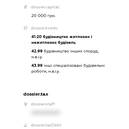
dossier.capital:
20 000 грн.
dossier.kveds:
41.20
будівництво житлових і
нежитлових будівель
42.99
будівництво інших споруд,
н.в.і.у.
43.99
інші спеціалізовані будівельні
роботи, н.в.і.у.
dossier.tax
dossier.staff
XXXXXXXXXX
dossier.taxDebt