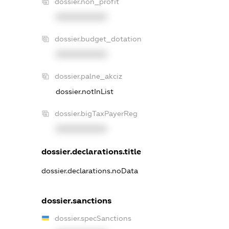
dossier.non_profit
XXXXXXXXXX
dossier.budget_dotation
XXXXXXXXXX
dossier.palne_akciz
dossier.notInList
dossier.bigTaxPayerReg
XXXXXXXXXX
dossier.declarations.title
dossier.declarations.noData
dossier.sanctions
dossier.specSanctions