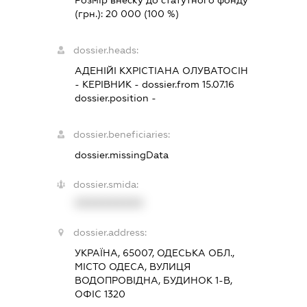
Розмір внеску до статутного фонду
(грн.):
20 000
(100 %)
dossier.heads:
АДЕНІЙІ КХРІСТІАНА ОЛУВАТОСІН
-
КЕРІВНИК
- dossier.from 15.07.16
dossier.position -
dossier.beneficiaries:
dossier.missingData
dossier.smida:
XXXXXXXXXX
dossier.address:
УКРАЇНА, 65007, ОДЕСЬКА ОБЛ.,
МІСТО ОДЕСА, ВУЛИЦЯ
ВОДОПРОВІДНА, БУДИНОК 1-В,
ОФІС 1320