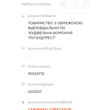
riskFactors.title
0
0
0
dossier.fullName:
ТОВАРИСТВО З ОБМЕЖЕНОЮ
ВІДПОВІДАЛЬНІСТЮ
"БУДІВЕЛЬНА КОМПАНІЯ
"ЛУГБУДТРЕСТ"
dossier.opfSubType:
-
dossier.edrpo:
35024732
dossier.regDate:
22.03.07
dossier.foundersAndBenef:
САВЧЕНКО ОЛЕКСАНДР