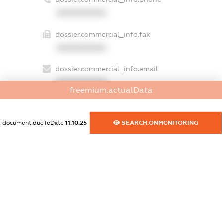
XXXXXXXXXX
dossier.commercial_info.fax
XXXXXXXXXX
dossier.commercial_info.email
XXXXXXXXXX
freemium.actualData
dossier.commercial_info.website
XXXXXXXXXX
document.dueToDate
11.10.25
SEARCH.ONMONITORING
dossier.commercial_info.activity
XXXXXXXXXX
freemium.exampleText_1
freemium.exampleText_2
freemium.anonymousPerSearch2