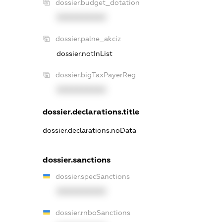
dossier.budget_dotation
XXXXXXXXXX
dossier.palne_akciz
dossier.notInList
dossier.bigTaxPayerReg
XXXXXXXXXX
dossier.declarations.title
dossier.declarations.noData
dossier.sanctions
dossier.specSanctions
XXXXXXXXXX
dossier.rnboSanctions