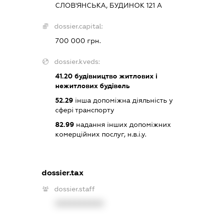
СЛОВ'ЯНСЬКА, БУДИНОК 121 А
dossier.capital:
700 000 грн.
dossier.kveds:
41.20
будівництво житлових і
нежитлових будівель
52.29
інша допоміжна діяльність у
сфері транспорту
82.99
надання інших допоміжних
комерційних послуг, н.в.і.у.
dossier.tax
dossier.staff
XXXXXXXXXX