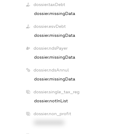
dossier.taxDebt
dossier.missingData
dossier.esvDebt
dossier.missingData
dossier.ndsPayer
dossier.missingData
dossier.ndsAnnul
dossier.missingData
dossier.single_tax_reg
dossier.notInList
dossier.non_profit
XXXXXXXXXX