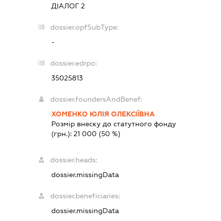
ДІАЛОГ 2
dossier.opfSubType:
-
dossier.edrpo:
35025813
dossier.foundersAndBenef:
ХОМЕНКО ЮЛІЯ ОЛЕКСІЇВНА
Розмір внеску до статутного фонду
(грн.):
21 000
(50 %)
dossier.heads:
dossier.missingData
dossier.beneficiaries:
dossier.missingData