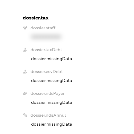
dossier.tax
dossier.staff
XXXXXXXXXX
dossier.taxDebt
dossier.missingData
dossier.esvDebt
dossier.missingData
dossier.ndsPayer
dossier.missingData
dossier.ndsAnnul
dossier.missingData