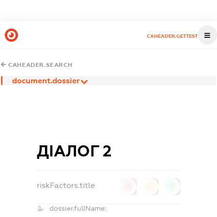
CAHEADER.GETTEST
CAHEADER.SEARCH
document.dossier
ДІАЛОГ 2
riskFactors.title
0
0
0
dossier.fullName: