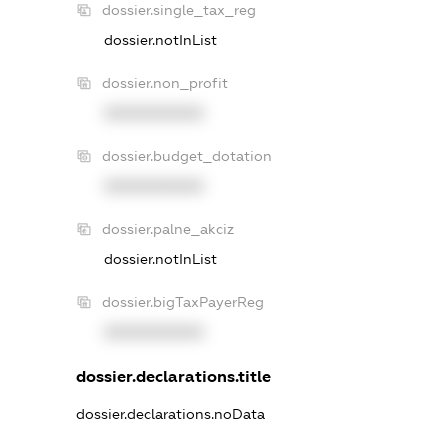
dossier.single_tax_reg
dossier.notInList
dossier.non_profit
XXXXXXXXXX
dossier.budget_dotation
XXXXXXXXXX
dossier.palne_akciz
dossier.notInList
dossier.bigTaxPayerReg
XXXXXXXXXX
dossier.declarations.title
dossier.declarations.noData