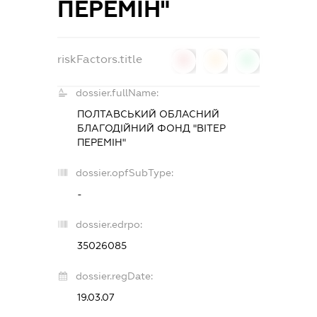
ПЕРЕМІН"
riskFactors.title
0
0
0
dossier.fullName:
ПОЛТАВСЬКИЙ ОБЛАСНИЙ
БЛАГОДІЙНИЙ ФОНД "ВІТЕР
ПЕРЕМІН"
dossier.opfSubType:
-
dossier.edrpo:
35026085
dossier.regDate:
19.03.07