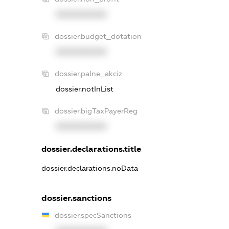
XXXXXXXXXX
dossier.budget_dotation
XXXXXXXXXX
dossier.palne_akciz
dossier.notInList
dossier.bigTaxPayerReg
XXXXXXXXXX
dossier.declarations.title
dossier.declarations.noData
dossier.sanctions
dossier.specSanctions