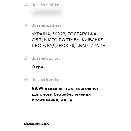
dossier.smida:
XXXXXXXXXX
dossier.address:
УКРАЇНА, 36028, ПОЛТАВСЬКА
ОБЛ., МІСТО ПОЛТАВА, КИЇВСЬКЕ
ШОСЕ, БУДИНОК 76, КВАРТИРА 46
dossier.capital:
0 грн.
dossier.kveds:
88.99
надання іншої соціальної
допомоги без забезпечення
проживання, н.в.і.у.
dossier.tax