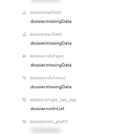
dossier.taxDebt
dossier.missingData
dossier.esvDebt
dossier.missingData
dossier.ndsPayer
dossier.missingData
dossier.ndsAnnul
dossier.missingData
dossier.single_tax_reg
dossier.notInList
dossier.non_profit
XXXXXXXXXX