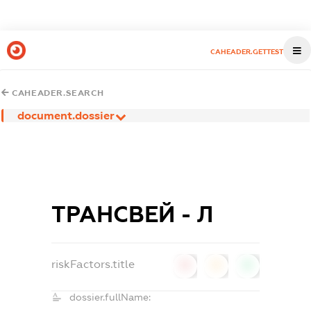
CAHEADER.GETTEST
CAHEADER.SEARCH
document.dossier
ТРАНСВЕЙ - Л
riskFactors.title
0
0
0
dossier.fullName: