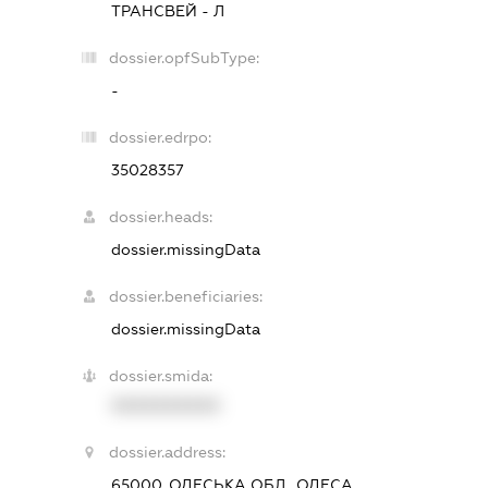
ТРАНСВЕЙ - Л
dossier.opfSubType:
-
dossier.edrpo:
35028357
dossier.heads:
dossier.missingData
dossier.beneficiaries:
dossier.missingData
dossier.smida:
XXXXXXXXXX
dossier.address:
65000, ОДЕСЬКА ОБЛ., ОДЕСА,