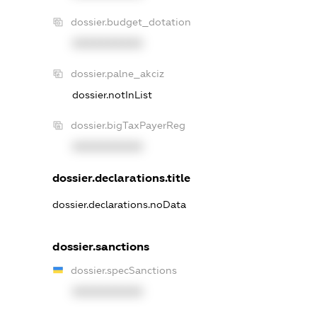
dossier.budget_dotation
XXXXXXXXXX
dossier.palne_akciz
dossier.notInList
dossier.bigTaxPayerReg
XXXXXXXXXX
dossier.declarations.title
dossier.declarations.noData
dossier.sanctions
dossier.specSanctions
XXXXXXXXXX