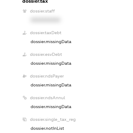
dossier.tax
dossier.staff
XXXXXXXXXX
dossier.taxDebt
dossier.missingData
dossier.esvDebt
dossier.missingData
dossier.ndsPayer
dossier.missingData
dossier.ndsAnnul
dossier.missingData
dossier.single_tax_reg
dossier.notInList