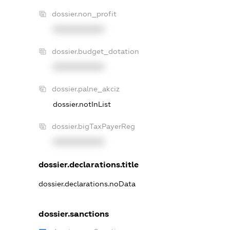
dossier.non_profit
XXXXXXXXXX
dossier.budget_dotation
XXXXXXXXXX
dossier.palne_akciz
dossier.notInList
dossier.bigTaxPayerReg
XXXXXXXXXX
dossier.declarations.title
dossier.declarations.noData
dossier.sanctions