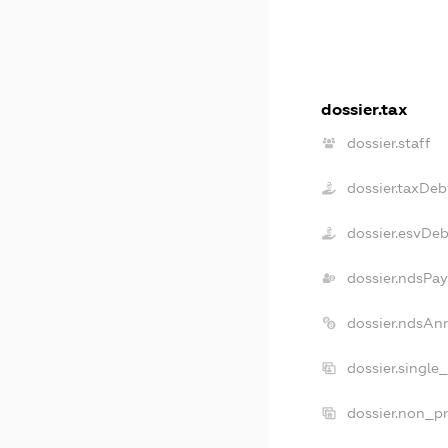
dossier.tax
dossier.staff
dossier.taxDeb
dossier.esvDeb
dossier.ndsPay
dossier.ndsAn
dossier.single
dossier.non_pr