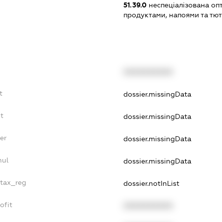
51.39.0
неспеціалізована оп
продуктами, напоями та т
XXXXXXXXXX
t
dossier.missingData
t
dossier.missingData
er
dossier.missingData
nul
dossier.missingData
_tax_reg
dossier.notInList
ofit
XXXXXXXXXX