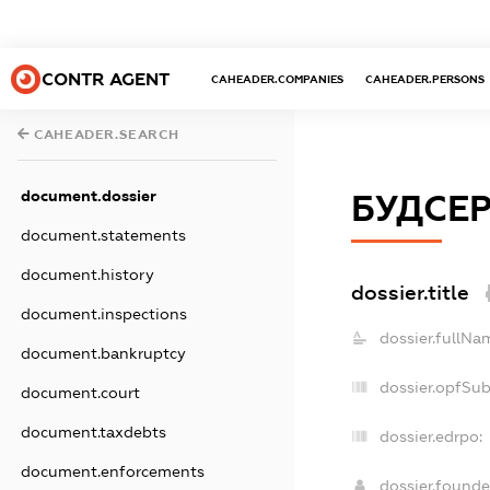
CONTR AGENT
CAHEADER.COMPANIES
CAHEADER.PERSONS
CAHEADER.SEARCH
document.dossier
БУДСЕР
document.statements
document.history
dossier.title
document.inspections
dossier.fullNa
document.bankruptcy
dossier.opfSu
document.court
document.taxdebts
dossier.edrpo:
document.enforcements
dossier.found