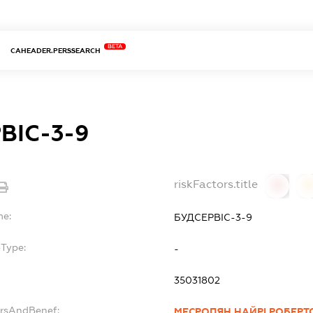
BETA
CAHEADER.PERSSEARCH
ВІС-3-9
riskFactors.title
0
0
me:
БУДСЕРВІС-3-9
bType:
-
35031802
ersAndBenef:
МЕСРОПЯН НАЙРІ РОБЕРТ