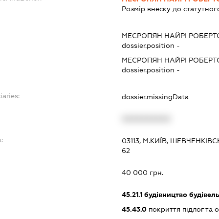
Розмір внеску до статутног
МЕСРОПЯН НАЙРІ РОБЕР
dossier.position -
МЕСРОПЯН НАЙРІ РОБЕР
dossier.position -
iaries:
dossier.missingData
XXXXXXXXXX
:
03113, М.КИЇВ, ШЕВЧЕНКІВ
62
40 000 грн.
45.21.1
будівництво будівел
45.43.0
покриття підлог та 