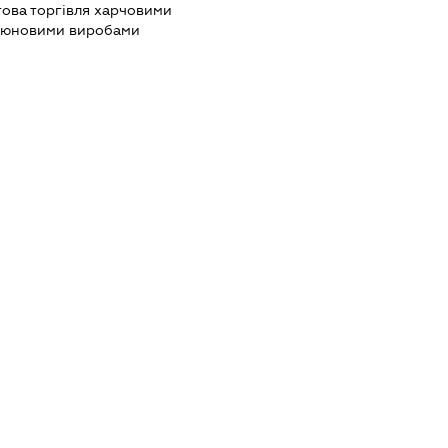
това торгівля харчовими
ютюновими виробами