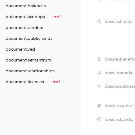
document.balances
document.scorings
new!
dossier.heads:
document.tenders
document.publicfunds
document.ved
dossier.benefic
document.semantrum
document.relationships
dossier.smida:
document.licenses
new!
dossier.address
dossier.capital:
dossier.kveds: