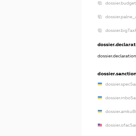
dossier.budge
dossier.palne_
dossier.bigTa
dossier.declarat
dossier.declaratio
dossier.sanctio
dossier.specSa
dossier.rnboSa
dossier.amkuBl
dossier.ofacSa