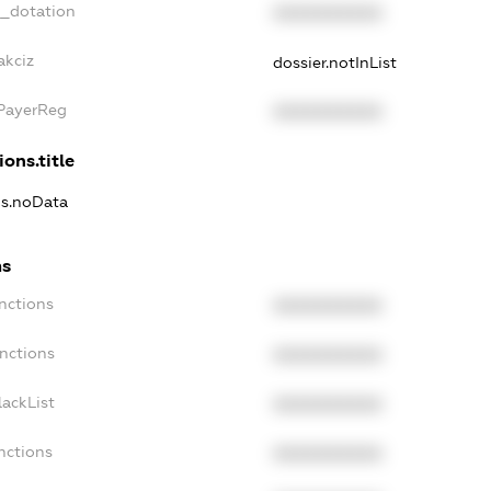
t_dotation
XXXXXXXXXX
akciz
dossier.notInList
xPayerReg
XXXXXXXXXX
ions.title
ns.noData
ns
nctions
XXXXXXXXXX
nctions
XXXXXXXXXX
ackList
XXXXXXXXXX
nctions
XXXXXXXXXX