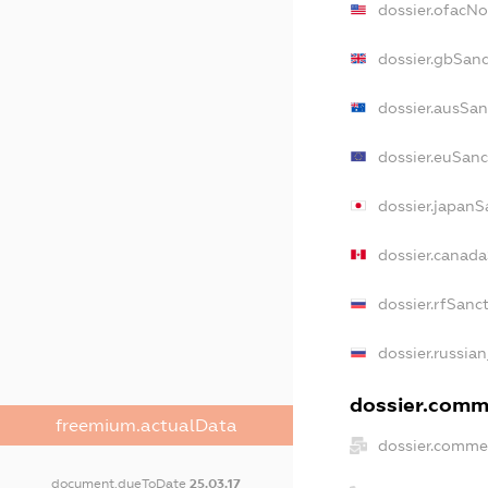
dossier.ofacN
dossier.gbSanc
dossier.ausSan
dossier.euSanc
dossier.japanS
dossier.canad
dossier.rfSanc
dossier.russian
dossier.comme
freemium.actualData
dossier.commer
document.dueToDate
25.03.17