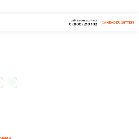
caHeader.contact
CAHEADER.GETTEST
0 (800) 210 102
0
ОВИЧ