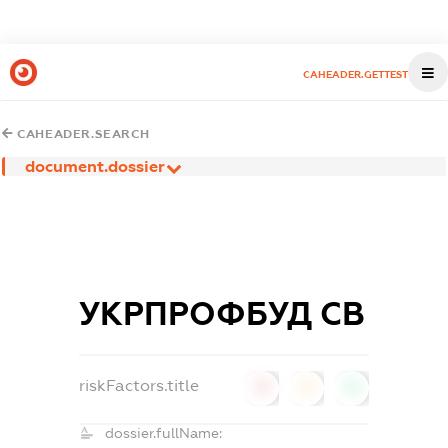
CAHEADER.GETTEST
CAHEADER.SEARCH
document.dossier
УКРПРОФБУД СВ
riskFactors.title
0
0
0
dossier.fullName: