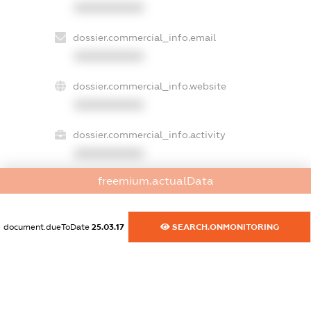
XXXXXXXXXX
dossier.commercial_info.email
XXXXXXXXXX
dossier.commercial_info.website
XXXXXXXXXX
dossier.commercial_info.activity
XXXXXXXXXX
freemium.actualData
freemium.exampleText_1
freemium.exampleText_2
document.dueToDate
25.03.17
SEARCH.ONMONITORING
freemium.anonymousPerSearch2
FREEMIUM.DETAILS
FREEMIUM.REGISTER