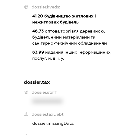
dossier.kveds:
41.20
будівництво житлових і
нежитлових будівель
46.73
оптова торгівля деревиною,
будівельними матеріалами та
санітарно-технічним обладнанням
63.99
надання інших інформаційних
послуг, н. в. і. у.
dossier.tax
dossier.staff
XXXXXXXXXX
dossier.taxDebt
dossier.missingData