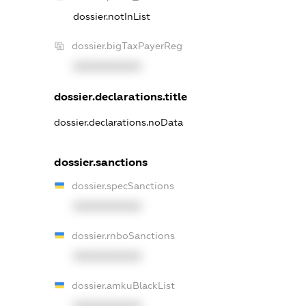
dossier.notInList
dossier.bigTaxPayerReg
XXXXXXXXXX
dossier.declarations.title
dossier.declarations.noData
dossier.sanctions
dossier.specSanctions
XXXXXXXXXX
dossier.rnboSanctions
XXXXXXXXXX
dossier.amkuBlackList
XXXXXXXXXX