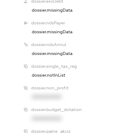
dossier.esvDebt
dossier.missingData
dossier.ndsPayer
dossier.missingData
dossier.ndsAnnul
dossier.missingData
dossier.single_tax_reg
dossier.notInList
dossier.non_profit
XXXXXXXXXX
dossier.budget_dotation
XXXXXXXXXX
dossier.palne_akciz