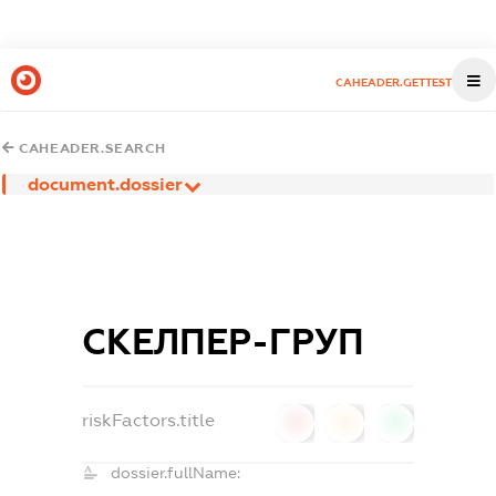
CAHEADER.GETTEST
CAHEADER.SEARCH
document.dossier
СКЕЛПЕР-ГРУП
riskFactors.title
0
0
0
dossier.fullName: