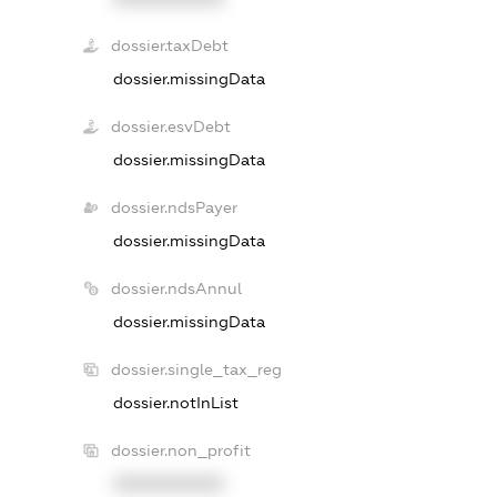
dossier.taxDebt
dossier.missingData
dossier.esvDebt
dossier.missingData
dossier.ndsPayer
dossier.missingData
dossier.ndsAnnul
dossier.missingData
dossier.single_tax_reg
dossier.notInList
dossier.non_profit
XXXXXXXXXX