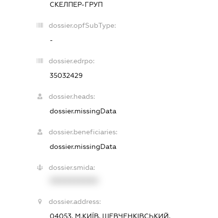
СКЕЛПЕР-ГРУП
dossier.opfSubType:
-
dossier.edrpo:
35032429
dossier.heads:
dossier.missingData
dossier.beneficiaries:
dossier.missingData
dossier.smida:
XXXXXXXXXX
dossier.address:
04053, М.КИЇВ, ШЕВЧЕНКІВСЬКИЙ,