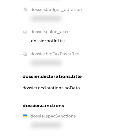
dossier.budget_dotation
XXXXXXXXXX
dossier.palne_akciz
dossier.notInList
dossier.bigTaxPayerReg
XXXXXXXXXX
dossier.declarations.title
dossier.declarations.noData
dossier.sanctions
dossier.specSanctions
XXXXXXXXXX