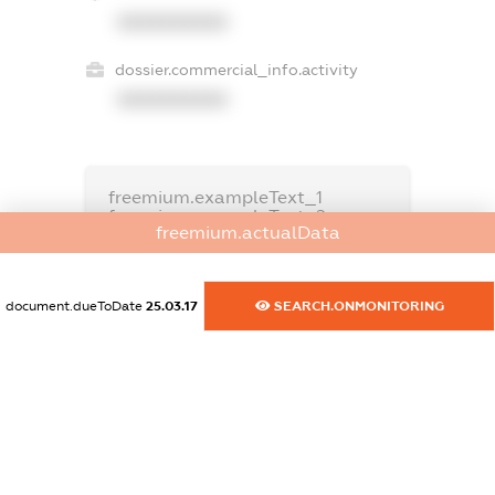
XXXXXXXXXX
dossier.commercial_info.activity
XXXXXXXXXX
freemium.exampleText_1
freemium.exampleText_2
freemium.actualData
freemium.anonymousPerSearch2
FREEMIUM.DETAILS
FREEMIUM.REGISTER
document.dueToDate
25.03.17
SEARCH.ONMONITORING