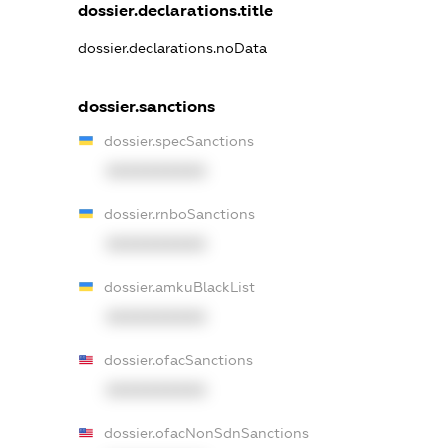
dossier.declarations.title
dossier.declarations.noData
dossier.sanctions
dossier.specSanctions
XXXXXXXXXX
dossier.rnboSanctions
XXXXXXXXXX
dossier.amkuBlackList
XXXXXXXXXX
dossier.ofacSanctions
XXXXXXXXXX
dossier.ofacNonSdnSanctions