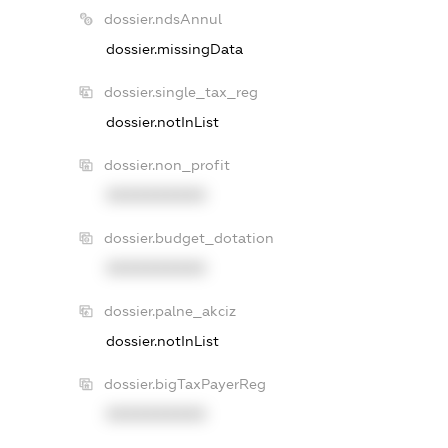
dossier.ndsAnnul
dossier.missingData
dossier.single_tax_reg
dossier.notInList
dossier.non_profit
XXXXXXXXXX
dossier.budget_dotation
XXXXXXXXXX
dossier.palne_akciz
dossier.notInList
dossier.bigTaxPayerReg
XXXXXXXXXX