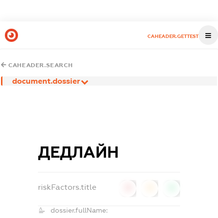
CAHEADER.GETTEST
CAHEADER.SEARCH
document.dossier
ДЕДЛАЙН
riskFactors.title
0
0
0
dossier.fullName: