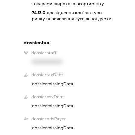
товарами широкого асортименту
74.13.0
дослідження кон'юнктури
ринку та виявлення суспільної думки
dossier.tax
dossier.staff
XXXXXXXXXX
dossier.taxDebt
dossier.missingData
dossier.esvDebt
dossier.missingData
dossier.ndsPayer
dossier.missingData