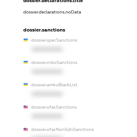
dossier.declarations.title
dossier.declarations.noData
dossier.sanctions
dossier.specSanctions
XXXXXXXXXX
dossier.rnboSanctions
XXXXXXXXXX
dossier.amkuBlackList
XXXXXXXXXX
dossier.ofacSanctions
XXXXXXXXXX
dossier.ofacNonSdnSanctions