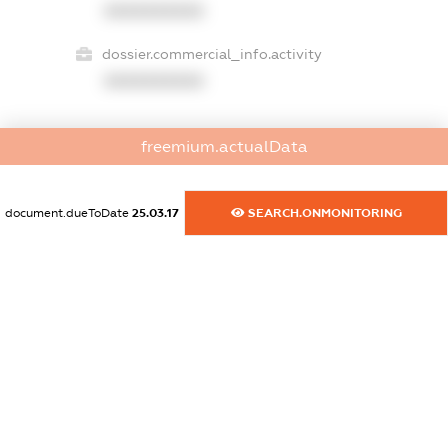
XXXXXXXXXX
dossier.commercial_info.activity
XXXXXXXXXX
freemium.actualData
freemium.exampleText_1
freemium.exampleText_2
freemium.anonymousPerSearch2
document.dueToDate
25.03.17
SEARCH.ONMONITORING
FREEMIUM.DETAILS
FREEMIUM.REGISTER