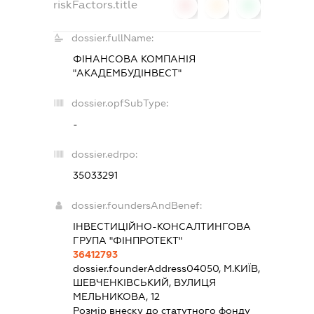
riskFactors.title
0
0
0
dossier.fullName:
ФІНАНСОВА КОМПАНІЯ
"АКАДЕМБУДІНВЕСТ"
dossier.opfSubType:
-
dossier.edrpo:
35033291
dossier.foundersAndBenef:
ІНВЕСТИЦІЙНО-КОНСАЛТИНГОВА
ГРУПА "ФІНПРОТЕКТ"
36412793
dossier.founderAddress
04050, М.КИЇВ,
ШЕВЧЕНКІВСЬКИЙ, ВУЛИЦЯ
МЕЛЬНИКОВА, 12
Розмір внеску до статутного фонду