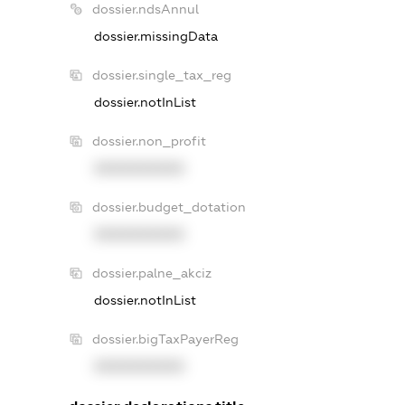
dossier.ndsAnnul
dossier.missingData
dossier.single_tax_reg
dossier.notInList
dossier.non_profit
XXXXXXXXXX
dossier.budget_dotation
XXXXXXXXXX
dossier.palne_akciz
dossier.notInList
dossier.bigTaxPayerReg
XXXXXXXXXX