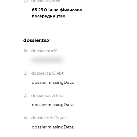
dossier.kveds:
65.23.0
інше фінансове
посередництво
dossier.tax
dossier.staff
XXXXXXXXXX
dossier.taxDebt
dossier.missingData
dossier.esvDebt
dossier.missingData
dossier.ndsPayer
dossier.missingData