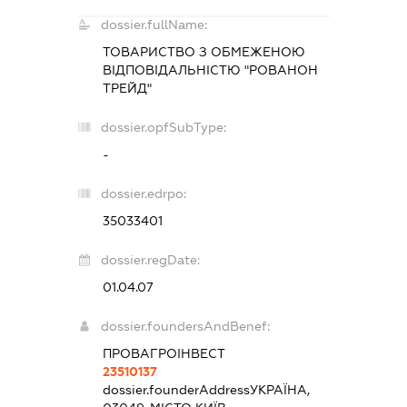
dossier.fullName:
ТОВАРИСТВО З ОБМЕЖЕНОЮ
ВІДПОВІДАЛЬНІСТЮ "РОВАНОН
ТРЕЙД"
dossier.opfSubType:
-
dossier.edrpo:
35033401
dossier.regDate:
01.04.07
dossier.foundersAndBenef:
ПРОВАГРОІНВЕСТ
23510137
dossier.founderAddress
УКРАЇНА,