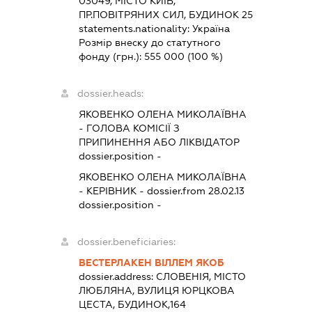
03049, МІСТО КИЇВ,
ПР.ПОВІТРЯНИХ СИЛ, БУДИНОК 25
statements.nationality:
Україна
Розмір внеску до статутного
фонду (грн.):
555 000
(100 %)
dossier.heads:
ЯКОВЕНКО ОЛЕНА МИКОЛАЇВНА
-
ГОЛОВА КОМІСІЇ З
ПРИПИНЕННЯ АБО ЛІКВІДАТОР
dossier.position -
ЯКОВЕНКО ОЛЕНА МИКОЛАЇВНА
-
КЕРІВНИК
- dossier.from 28.02.13
dossier.position -
dossier.beneficiaries:
ВЕСТЕРЛАКЕН ВІЛЛЕМ ЯКОБ
dossier.address:
СЛОВЕНІЯ, МІСТО
ЛЮБЛЯНА, ВУЛИЦЯ ЮРЦКОВА
ЦЕСТА, БУДИНОК,164