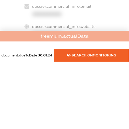
dossier.commercial_info.email
XXXXXXXXXX
dossier.commercial_info.website
XXXXXXXXXX
freemium.actualData
dossier.commercial_info.activity
XXXXXXXXXX
document.dueToDate
30.01.24
SEARCH.ONMONITORING
freemium.exampleText_1
freemium.exampleText_2
freemium.anonymousPerSearch2
FREEMIUM.DETAILS
FREEMIUM.REGISTER