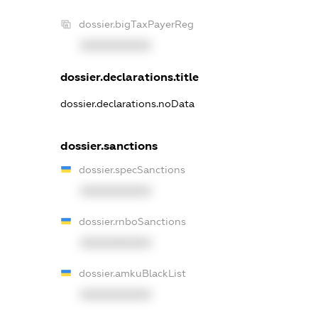
dossier.bigTaxPayerReg
XXXXXXXXXX
dossier.declarations.title
dossier.declarations.noData
dossier.sanctions
dossier.specSanctions
XXXXXXXXXX
dossier.rnboSanctions
XXXXXXXXXX
dossier.amkuBlackList
XXXXXXXXXX