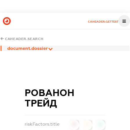
CAHEADER.GETTEST
CAHEADER.SEARCH
document.dossier
РОВАНОН
ТРЕЙД
riskFactors.title
0
0
0