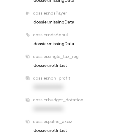
dossier.missingData
dossier.ndsPayer
dossier.missingData
dossier.ndsAnnul
dossier.missingData
dossier.single_tax_reg
dossier.notInList
dossier.non_profit
XXXXXXXXXX
dossier.budget_dotation
XXXXXXXXXX
dossier.palne_akciz
dossier.notInList