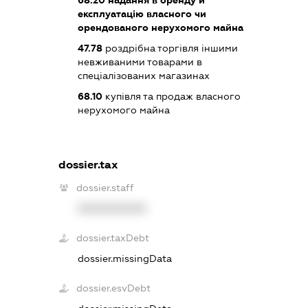
експлуатацію власного чи
орендованого нерухомого майна
47.78
роздрібна торгівля іншими
невживаними товарами в
спеціалізованих магазинах
68.10
купівля та продаж власного
нерухомого майна
dossier.tax
dossier.staff
XXXXXXXXXX
dossier.taxDebt
dossier.missingData
dossier.esvDebt