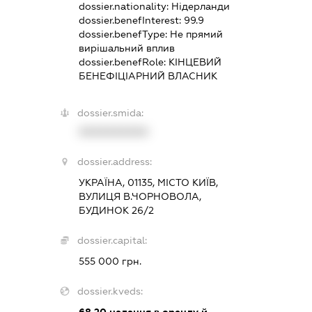
dossier.nationality:
Нідерланди
dossier.benefInterest:
99.9
dossier.benefType:
Не прямий
вирішальний вплив
dossier.benefRole:
КІНЦЕВИЙ
БЕНЕФІЦІАРНИЙ ВЛАСНИК
dossier.smida:
XXXXXXXXXX
dossier.address:
УКРАЇНА, 01135, МІСТО КИЇВ,
ВУЛИЦЯ В.ЧОРНОВОЛА,
БУДИНОК 26/2
dossier.capital:
555 000 грн.
dossier.kveds:
68.20
надання в оренду й