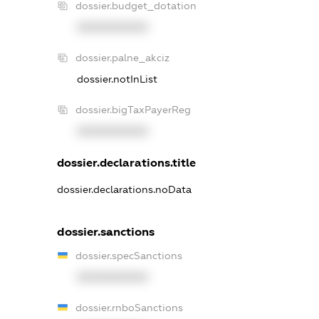
dossier.budget_dotation
XXXXXXXXXX
dossier.palne_akciz
dossier.notInList
dossier.bigTaxPayerReg
XXXXXXXXXX
dossier.declarations.title
dossier.declarations.noData
dossier.sanctions
dossier.specSanctions
XXXXXXXXXX
dossier.rnboSanctions