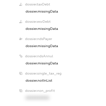
dossier.taxDebt
dossier.missingData
dossier.esvDebt
dossier.missingData
dossier.ndsPayer
dossier.missingData
dossier.ndsAnnul
dossier.missingData
dossier.single_tax_reg
dossier.notInList
dossier.non_profit
XXXXXXXXXX