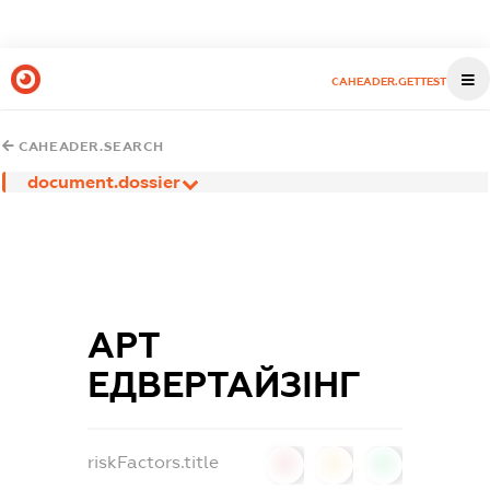
CAHEADER.GETTEST
CAHEADER.SEARCH
document.dossier
АРТ
ЕДВЕРТАЙЗІНГ
riskFactors.title
0
0
0