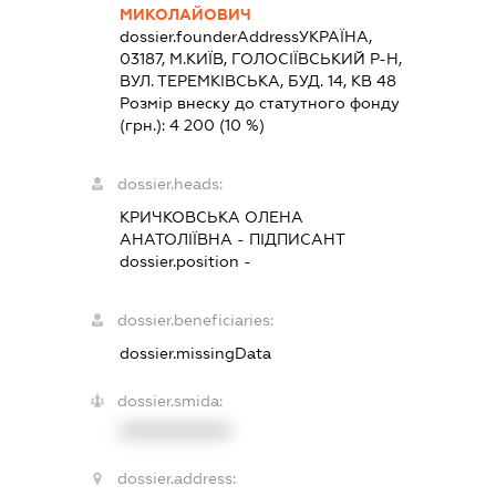
МИКОЛАЙОВИЧ
dossier.founderAddress
УКРАЇНА,
03187, М.КИЇВ, ГОЛОСІЇВСЬКИЙ Р-Н,
ВУЛ. ТЕРЕМКІВСЬКА, БУД. 14, КВ 48
Розмір внеску до статутного фонду
(грн.):
4 200
(10 %)
dossier.heads:
КРИЧКОВСЬКА ОЛЕНА
АНАТОЛІЇВНА
-
ПІДПИСАНТ
dossier.position -
dossier.beneficiaries:
dossier.missingData
dossier.smida:
XXXXXXXXXX
dossier.address: