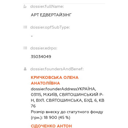
dossier.fullName:
АРТ ЕДВЕРТАЙЗІНГ
dossier.opfSubType:
-
dossier.edrpo:
35034049
dossier.foundersAndBenef:
КРИЧКОВСЬКА ОЛЕНА
АНАТОЛІЇВНА
dossier.founderAddress
УКРАЇНА,
03115, М.КИЇВ, СВЯТОШИНСЬКИЙ Р-
Н, ВУЛ. СВЯТОШИНСЬКА, БУД. 6, КВ
76
Розмір внеску до статутного фонду
(грн.):
18 900
(45 %)
СІДОЧЕНКО АНТОН