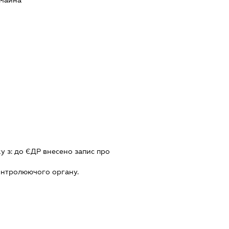
 майна
ку з:
до ЄДР внесено запис про
онтролюючого органу.