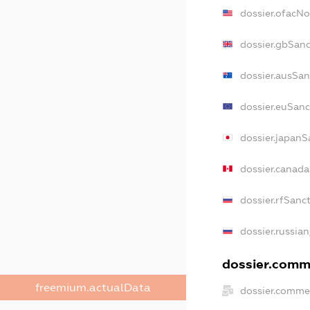
dossier.ofacN
dossier.gbSan
dossier.ausSan
dossier.euSanc
dossier.japanS
dossier.canad
dossier.rfSanc
dossier.russian
dossier.comme
freemium.actualData
dossier.comme