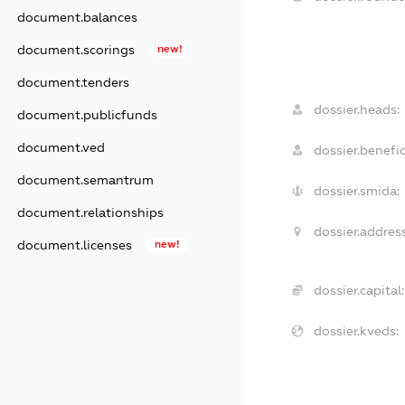
document.balances
document.scorings
new!
document.tenders
dossier.heads:
document.publicfunds
document.ved
dossier.benefic
document.semantrum
dossier.smida:
document.relationships
dossier.address
document.licenses
new!
dossier.capital:
dossier.kveds: