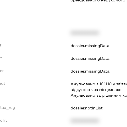
орендованого нерухомого
XXXXXXXXXX
t
dossier.missingData
t
dossier.missingData
er
dossier.missingData
nul
Анульовано з 16.11.10 у зв'яз
вiдсутнiсть за мiсцезнахо
Анульовано за рiшенням к
_tax_reg
dossier.notInList
ofit
XXXXXXXXXX