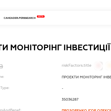
BETA
CAHEADER.PERSSEARCH
И МОНІТОРІНГ ІНВЕСТИЦІЇ
riskFactors.title
0
0
me:
ПРОЕКТИ МОНІТОРІНГ ІНВ
bType:
-
35036287
ersAndBenef:
ПРОЗОРЕНКО ІГОР ОЛЕКС