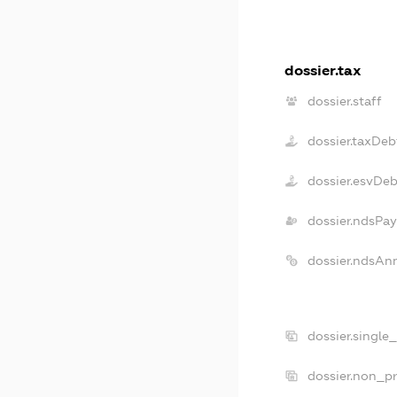
dossier.tax
dossier.staff
dossier.taxDeb
dossier.esvDeb
dossier.ndsPay
dossier.ndsAn
dossier.single
dossier.non_pr