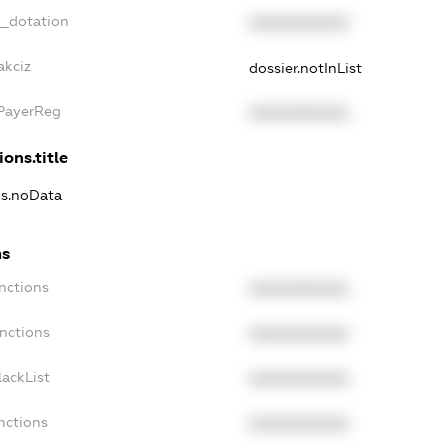
t_dotation
XXXXXXXXXX
akciz
dossier.notInList
xPayerReg
XXXXXXXXXX
ions.title
ns.noData
ns
nctions
XXXXXXXXXX
nctions
XXXXXXXXXX
ackList
XXXXXXXXXX
nctions
XXXXXXXXXX