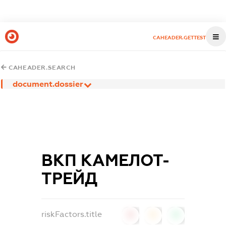
CAHEADER.GETTEST
CAHEADER.SEARCH
document.dossier
ВКП КАМЕЛОТ-
ТРЕЙД
riskFactors.title
0
0
0