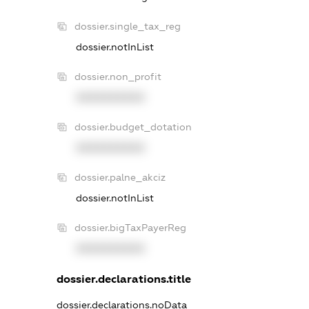
dossier.single_tax_reg
dossier.notInList
dossier.non_profit
XXXXXXXXXX
dossier.budget_dotation
XXXXXXXXXX
dossier.palne_akciz
dossier.notInList
dossier.bigTaxPayerReg
XXXXXXXXXX
dossier.declarations.title
dossier.declarations.noData