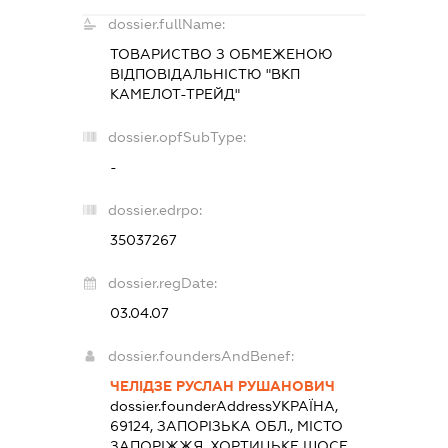
dossier.fullName:
ТОВАРИСТВО З ОБМЕЖЕНОЮ
ВІДПОВІДАЛЬНІСТЮ "ВКП
КАМЕЛОТ-ТРЕЙД"
dossier.opfSubType:
-
dossier.edrpo:
35037267
dossier.regDate:
03.04.07
dossier.foundersAndBenef:
ЧЕЛІДЗЕ РУСЛАН РУШАНОВИЧ
dossier.founderAddress
УКРАЇНА,
69124, ЗАПОРІЗЬКА ОБЛ., МІСТО
ЗАПОРІЖЖЯ, ХОРТИЦЬКЕ ШОСЕ,