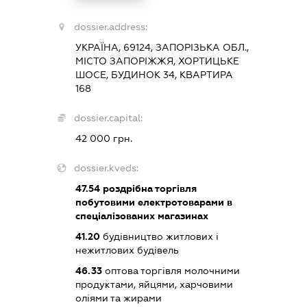
dossier.address:
УКРАЇНА, 69124, ЗАПОРІЗЬКА ОБЛ.,
МІСТО ЗАПОРІЖЖЯ, ХОРТИЦЬКЕ
ШОСЕ, БУДИНОК 34, КВАРТИРА
168
dossier.capital:
42 000 грн.
dossier.kveds:
47.54
роздрібна торгівля
побутовими електротоварами в
спеціалізованих магазинах
41.20
будівництво житлових і
нежитлових будівель
46.33
оптова торгівля молочними
продуктами, яйцями, харчовими
оліями та жирами