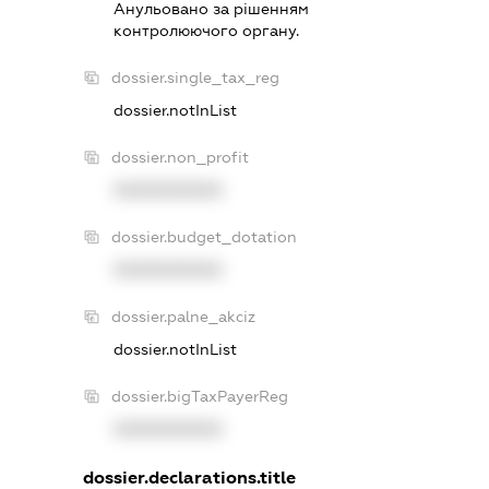
Анульовано за рiшенням
контролюючого органу.
dossier.single_tax_reg
dossier.notInList
dossier.non_profit
XXXXXXXXXX
dossier.budget_dotation
XXXXXXXXXX
dossier.palne_akciz
dossier.notInList
dossier.bigTaxPayerReg
XXXXXXXXXX
dossier.declarations.title