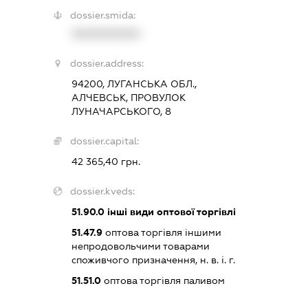
dossier.smida:
XXXXXXXXXX
dossier.address:
94200, ЛУГАНСЬКА ОБЛ.,
АЛЧЕВСЬК, ПРОВУЛОК
ЛУНАЧАРСЬКОГО, 8
dossier.capital:
42 365,40 грн.
dossier.kveds:
51.90.0
інші види оптової торгівлі
51.47.9
оптова торгівля іншими
непродовольчими товарами
споживчого призначення, н. в. і. г.
51.51.0
оптова торгівля паливом