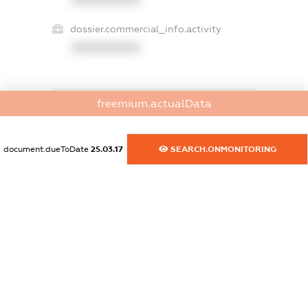
dossier.commercial_info.activity
XXXXXXXXXX
freemium.actualData
freemium.exampleText_1
freemium.exampleText_2
freemium.anonymousPerSearch2
document.dueToDate
25.03.17
SEARCH.ONMONITORING
FREEMIUM.DETAILS
FREEMIUM.REGISTER