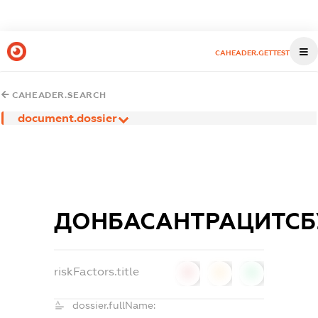
CAHEADER.GETTEST
CAHEADER.SEARCH
document.dossier
ДОНБАСАНТРАЦИТСБ
riskFactors.title
0
0
0
dossier.fullName: