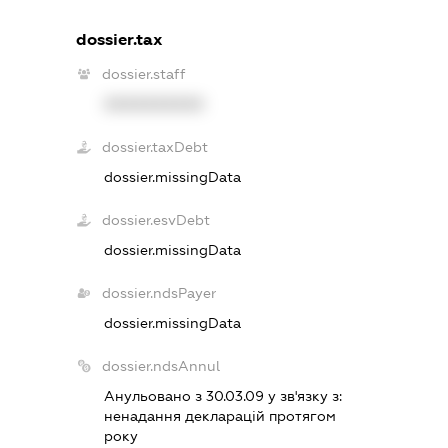
dossier.tax
dossier.staff
XXXXXXXXXX
dossier.taxDebt
dossier.missingData
dossier.esvDebt
dossier.missingData
dossier.ndsPayer
dossier.missingData
dossier.ndsAnnul
Анульовано з 30.03.09 у зв'язку з:
ненадання декларацiй протягом
року