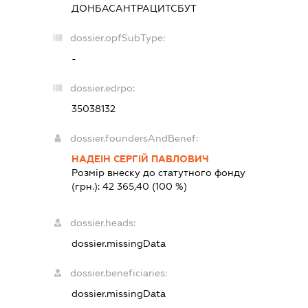
ДОНБАСАНТРАЦИТСБУТ
dossier.opfSubType:
-
dossier.edrpo:
35038132
dossier.foundersAndBenef:
НАДЕІН СЕРГІЙ ПАВЛОВИЧ
Розмір внеску до статутного фонду
(грн.):
42 365,40
(100 %)
dossier.heads:
dossier.missingData
dossier.beneficiaries:
dossier.missingData