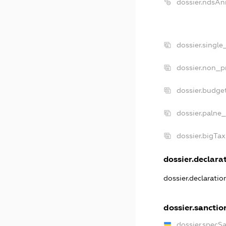
dossier.ndsAn
dossier.singl
dossier.non_p
dossier.budge
dossier.palne_
dossier.bigTa
dossier.declarat
dossier.declarati
dossier.sanctio
dossier.specS