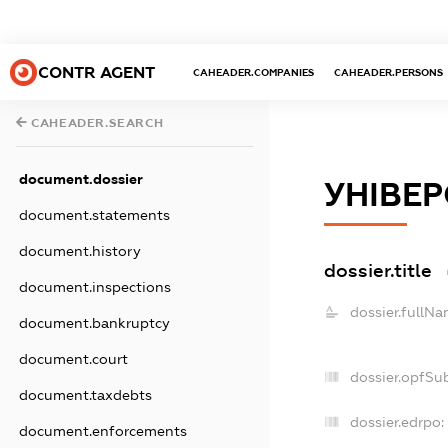
CONTR AGENT
CAHEADER.COMPANIES
CAHEADER.PERSONS
CAHEADER.SEARCH
document.dossier
УНІВЕ
document.statements
document.history
dossier.title
document.inspections
dossier.fullNa
document.bankruptcy
document.court
dossier.opfSu
document.taxdebts
dossier.edrpo:
document.enforcements