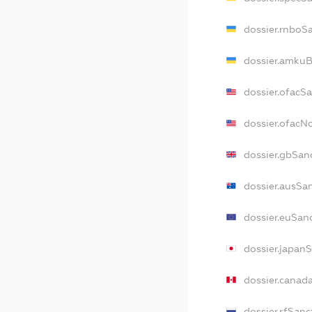
dossier.rnboS
dossier.amkuB
dossier.ofacS
dossier.ofac
dossier.gbSan
dossier.ausSa
dossier.euSan
dossier.japan
dossier.canad
dossier.rfSanc