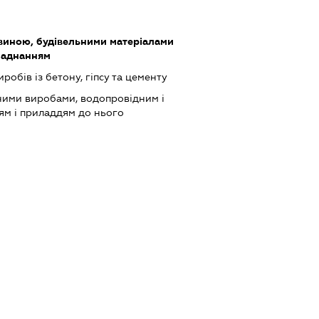
виною, будівельними матеріалами
ладнанням
обів із бетону, гіпсу та цементу
зними виробами, водопровідним і
м і приладдям до нього