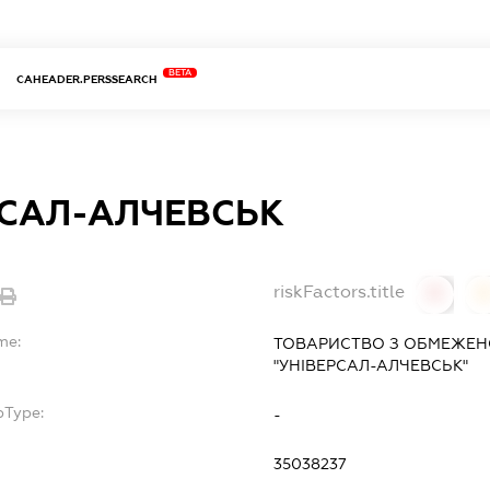
BETA
CAHEADER.PERSSEARCH
РСАЛ-АЛЧЕВСЬК
riskFactors.title
0
0
me:
ТОВАРИСТВО З ОБМЕЖЕН
"УНІВЕРСАЛ-АЛЧЕВСЬК"
bType:
-
35038237