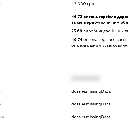
:
42 000 грн.
46.73
оптова торгівля дере
та санітарно-технічним об
23.69
виробництво інших вир
46.74
оптова торгівля залі
опалювальним устатковання
XXXXXXXXXX
bt
dossier.missingData
bt
dossier.missingData
yer
dossier.missingData