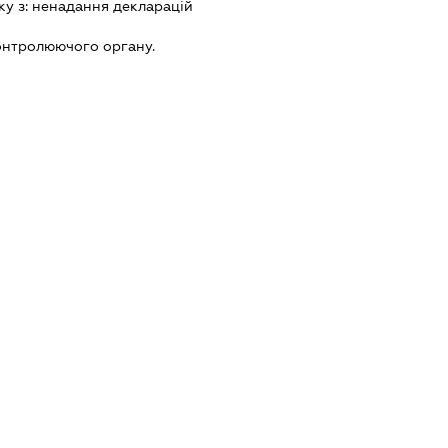
ку з:
ненадання декларацiй
онтролюючого органу.