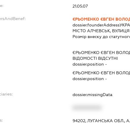
e:
21.05.07
ersAndBenef:
ЄРЬОМЕНКО ЄВГЕН ВОЛ
dossier.founderAddress
УКРА
МІСТО АЛЧЕВСЬК, ВУЛИЦЯ 
Розмір внеску до статутног
ЄРЬОМЕНКО ЄВГЕН ВОЛ
ВІДОМОСТІ ВІДСУТНІ
dossier.position -
ЄРЬОМЕНКО ЄВГЕН ВОЛ
dossier.position -
iaries:
dossier.missingData
XXXXXXXXXX
s:
94202, ЛУГАНСЬКА ОБЛ., 