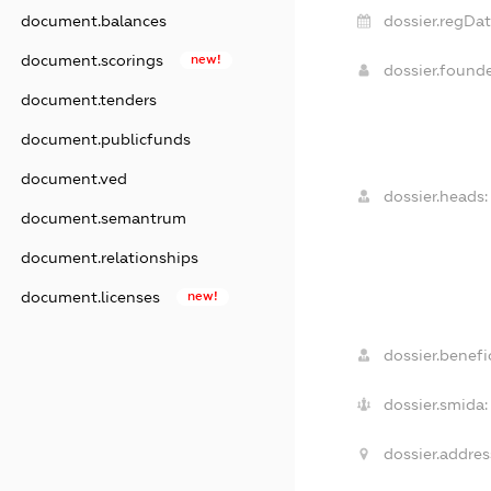
document.balances
dossier.regDat
document.scorings
new!
dossier.found
document.tenders
document.publicfunds
document.ved
dossier.heads:
document.semantrum
document.relationships
document.licenses
new!
dossier.benefic
dossier.smida:
dossier.addres