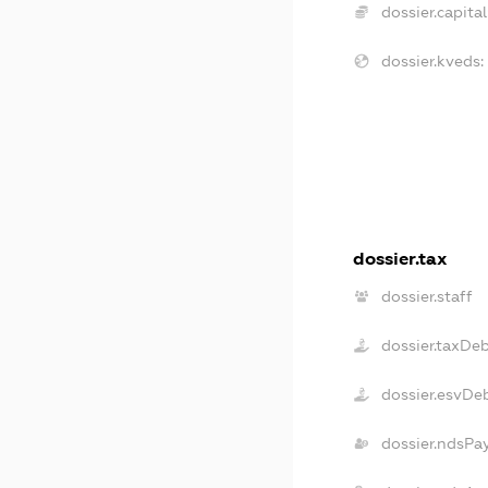
dossier.capital
dossier.kveds:
dossier.tax
dossier.staff
dossier.taxDe
dossier.esvDe
dossier.ndsPa