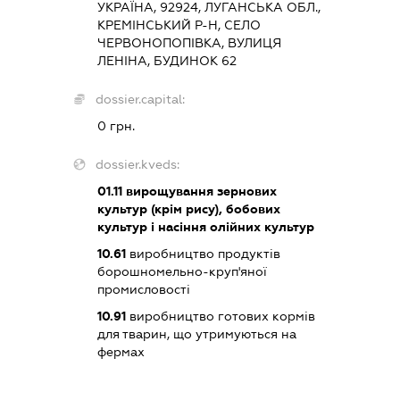
УКРАЇНА, 92924, ЛУГАНСЬКА ОБЛ.,
КРЕМІНСЬКИЙ Р-Н, СЕЛО
ЧЕРВОНОПОПІВКА, ВУЛИЦЯ
ЛЕНІНА, БУДИНОК 62
dossier.capital:
0 грн.
dossier.kveds:
01.11
вирощування зернових
культур (крім рису), бобових
культур і насіння олійних культур
10.61
виробництво продуктів
борошномельно-круп'яної
промисловості
10.91
виробництво готових кормів
для тварин, що утримуються на
фермах