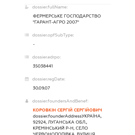
dossier.fullName:
ФЕРМЕРСЬКЕ ГОСПОДАРСТВО
"ГАРАНТ-АГРО 2007"
dossier.opfSubType:
-
dossier.edrpo:
35038441
dossier.regDate:
30.09.07
dossier.foundersAndBenef:
КОРОВКІН СЕРГІЙ СЕРГІЙОВИЧ
dossier.founderAddress
УКРАЇНА,
92924, ЛУГАНСЬКА ОБЛ.,
КРЕМІНСЬКИЙ Р-Н, СЕЛО
ЧЕРВОНОПОПІВКА, ВУЛИЦЯ