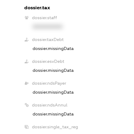
dossier.tax
dossier.staff
XXXXXXXXXX
dossier.taxDebt
dossier.missingData
dossier.esvDebt
dossier.missingData
dossier.ndsPayer
dossier.missingData
dossier.ndsAnnul
dossier.missingData
dossier.single_tax_reg