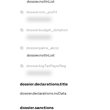
dossier.notInList
dossier.non_profit
XXXXXXXXXX
dossier.budget_dotation
XXXXXXXXXX
dossier.palne_akciz
dossier.notInList
dossier.bigTaxPayerReg
XXXXXXXXXX
dossier.declarations.title
dossier.declarations.noData
dossier.sanctions