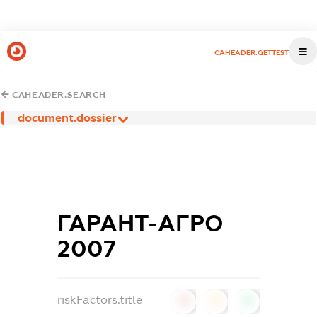
CAHEADER.GETTEST
CAHEADER.SEARCH
document.dossier
ГАРАНТ-АГРО
2007
riskFactors.title
0
0
0