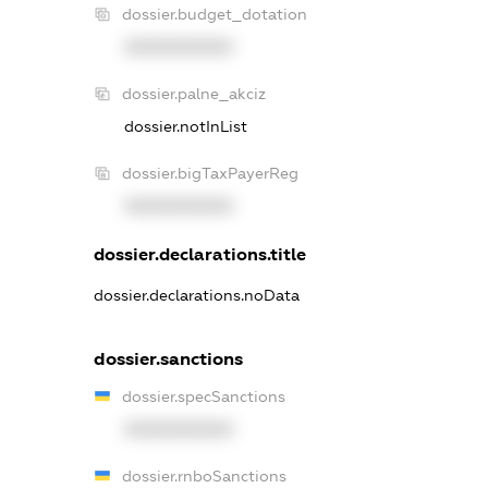
dossier.budget_dotation
XXXXXXXXXX
dossier.palne_akciz
dossier.notInList
dossier.bigTaxPayerReg
XXXXXXXXXX
dossier.declarations.title
dossier.declarations.noData
dossier.sanctions
dossier.specSanctions
XXXXXXXXXX
dossier.rnboSanctions