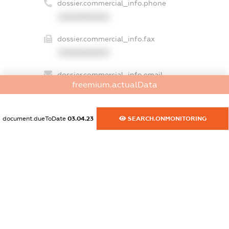
dossier.commercial_info.phone
XXXXXXXXXX
dossier.commercial_info.fax
XXXXXXXXXX
dossier.commercial_info.email
freemium.actualData
XXXXXXXXXX
dossier.commercial_info.website
document.dueToDate
03.04.23
SEARCH.ONMONITORING
XXXXXXXXXX
dossier.commercial_info.activity
XXXXXXXXXX
freemium.exampleText_1
freemium.exampleText_2
freemium.anonymousPerSearch2