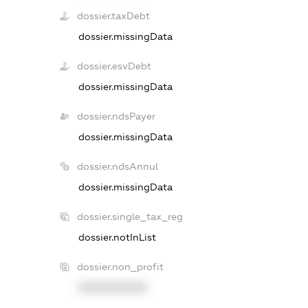
dossier.taxDebt
dossier.missingData
dossier.esvDebt
dossier.missingData
dossier.ndsPayer
dossier.missingData
dossier.ndsAnnul
dossier.missingData
dossier.single_tax_reg
dossier.notInList
dossier.non_profit
XXXXXXXXXX