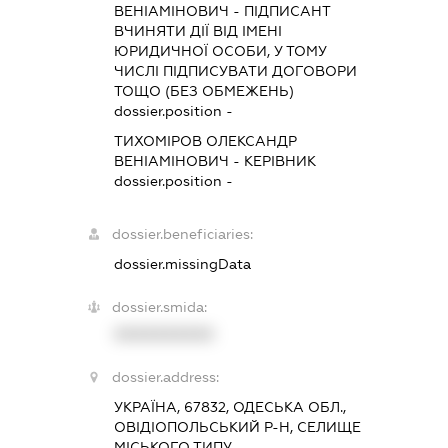
ВЕНІАМІНОВИЧ
-
ПІДПИСАНТ
ВЧИНЯТИ ДІЇ ВІД ІМЕНІ
ЮРИДИЧНОЇ ОСОБИ, У ТОМУ
ЧИСЛІ ПІДПИСУВАТИ ДОГОВОРИ
ТОЩО (БЕЗ ОБМЕЖЕНЬ)
dossier.position -
ТИХОМІРОВ ОЛЕКСАНДР
ВЕНІАМІНОВИЧ
-
КЕРІВНИК
dossier.position -
dossier.beneficiaries:
dossier.missingData
dossier.smida:
XXXXXXXXXX
dossier.address:
УКРАЇНА, 67832, ОДЕСЬКА ОБЛ.,
ОВІДІОПОЛЬСЬКИЙ Р-Н, СЕЛИЩЕ
МІСЬКОГО ТИПУ