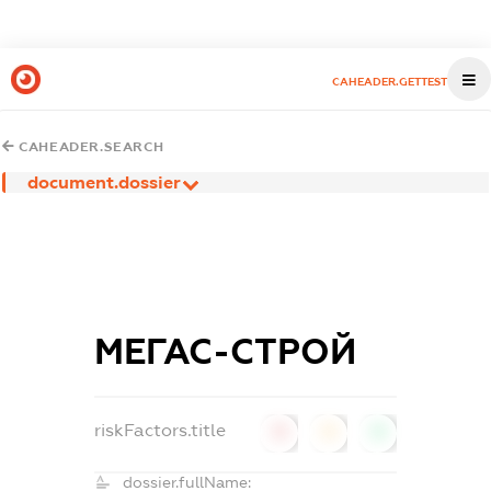
CAHEADER.GETTEST
CAHEADER.SEARCH
document.dossier
МЕГАС-СТРОЙ
riskFactors.title
0
0
0
dossier.fullName: