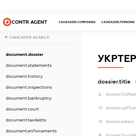
CONTR AGENT
CAHEADER.COMPANIES
CAHEADER.PERSONS
CAHEADER.SEARCH
document.dossier
УКРТЕ
document.statements
document.history
dossier.title
document.inspections
dossier.fullNa
document.bankruptcy
dossier.opfSu
document.court
document.taxdebts
dossier.edrpo:
document.enforcements
dossier.found