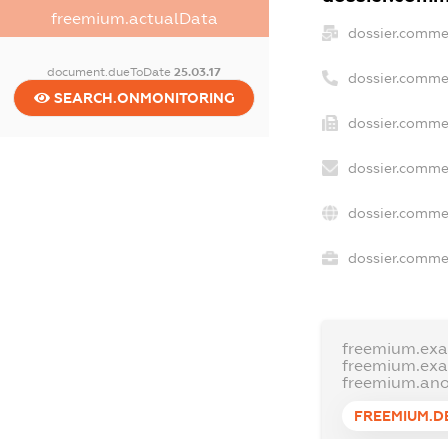
freemium.actualData
dossier.comme
document.dueToDate
25.03.17
dossier.comme
SEARCH.ONMONITORING
dossier.commer
dossier.commer
dossier.comme
dossier.commer
freemium.ex
freemium.ex
freemium.an
FREEMIUM.D