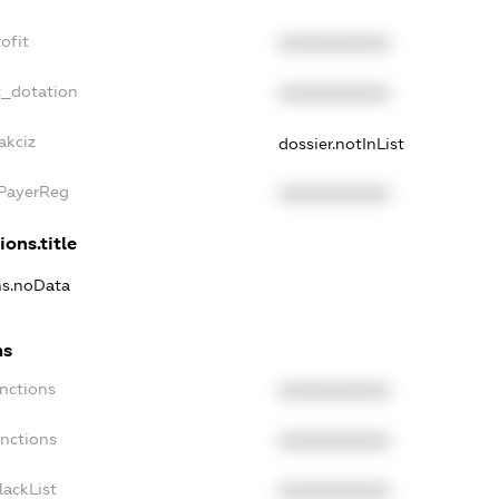
ofit
XXXXXXXXXX
t_dotation
XXXXXXXXXX
akciz
dossier.notInList
xPayerReg
XXXXXXXXXX
ions.title
ons.noData
ns
anctions
XXXXXXXXXX
anctions
XXXXXXXXXX
lackList
XXXXXXXXXX