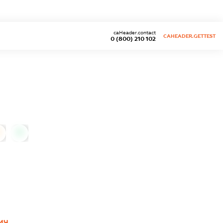
caHeader.contact
CAHEADER.GETTEST
0 (800) 210 102
0
ИЧ