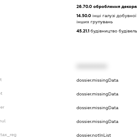
26.70.0
оброблення декорат
14.50.0
інші галузі добувної
інших групувань
45.21.1
будівництво будівел
XXXXXXXXXX
t
dossier.missingData
bt
dossier.missingData
yer
dossier.missingData
nul
dossier.missingData
_tax_reg
dossier.notInList