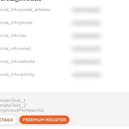
rcial_info.postal_address
XXXXXXXXXX
rcial_info.phone
XXXXXXXXXX
cial_info.fax
XXXXXXXXXX
cial_info.email
XXXXXXXXXX
rcial_info.website
XXXXXXXXXX
cial_info.activity
XXXXXXXXXX
ampleText_1
ampleText_2
onymousPerSearch2
ETAILS
FREEMIUM.REGISTER