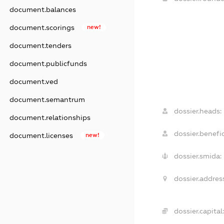
document.balances
document.scorings
new!
document.tenders
document.publicfunds
document.ved
document.semantrum
dossier.heads:
document.relationships
dossier.benefic
document.licenses
new!
dossier.smida:
dossier.addres
dossier.capital