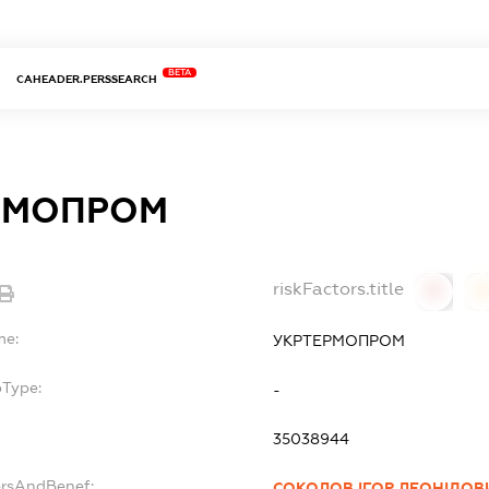
BETA
CAHEADER.PERSSEARCH
РМОПРОМ
riskFactors.title
0
0
me:
УКРТЕРМОПРОМ
bType:
-
35038944
ersAndBenef:
СОКОЛОВ ІГОР ЛЕОНІДОВ