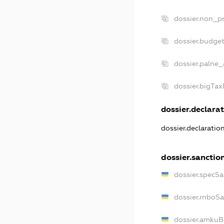
dossier.non_pr
dossier.budge
dossier.palne_
dossier.bigTa
dossier.declarat
dossier.declarati
dossier.sanctio
dossier.specS
dossier.rnboS
dossier.amkuB