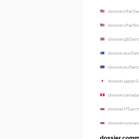
dossier.ofacSa
dossier.ofacN
dossier.gbSan
dossier.ausSa
dossier.euSan
dossier.japan
dossier.canad
dossier.rfSanc
dossier.russia
dossier.comme