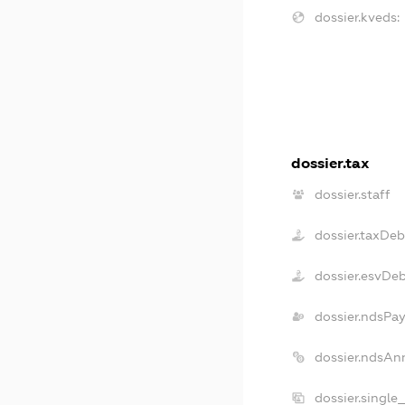
dossier.kveds:
dossier.tax
dossier.staff
dossier.taxDeb
dossier.esvDe
dossier.ndsPa
dossier.ndsAn
dossier.single